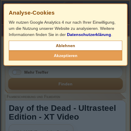
Analyse-Cookies
Wir nutzen Google Analytics 4 nur nach Ihrer Einwilligung,
um die Nutzung unserer Website zu analysieren. Weitere
HOME
Impressum
Links
Informationen finden Sie in der
Datenschutzerklärung
.
Filmbeschreibung, Cover & DVD Infos
Ablehnen
Akzeptieren
Mehr Treffer
Finden
Filmbeschreibung und Filmdaten
Day of the Dead - Ultrasteel
Edition - XT Video