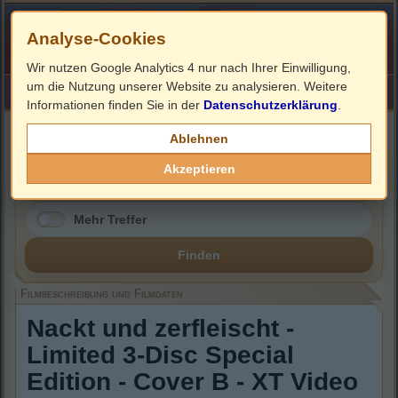
Analyse-Cookies
Wir nutzen Google Analytics 4 nur nach Ihrer Einwilligung,
um die Nutzung unserer Website zu analysieren. Weitere
HOME
Impressum
Links
Informationen finden Sie in der
Datenschutzerklärung
.
Filmbeschreibung, Cover & DVD Infos
Ablehnen
Akzeptieren
Mehr Treffer
Finden
Filmbeschreibung und Filmdaten
Nackt und zerfleischt -
Limited 3-Disc Special
Edition - Cover B - XT Video