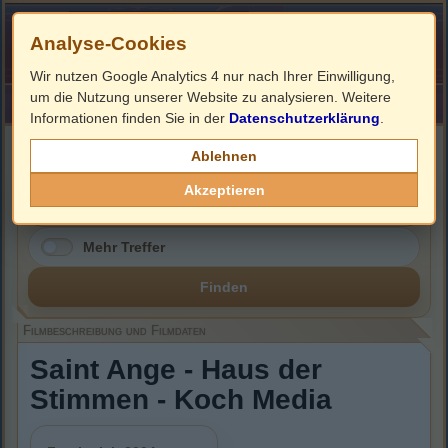
Analyse-Cookies
Wir nutzen Google Analytics 4 nur nach Ihrer Einwilligung,
um die Nutzung unserer Website zu analysieren. Weitere
HOME
Impressum
Links
Informationen finden Sie in der
Datenschutzerklärung
.
Filmbeschreibung, Cover & DVD Infos
Ablehnen
Akzeptieren
Mehr Treffer
Finden
Filmbeschreibung und Filmdaten
Saint Ange - Haus der
Stimmen - Koch Media