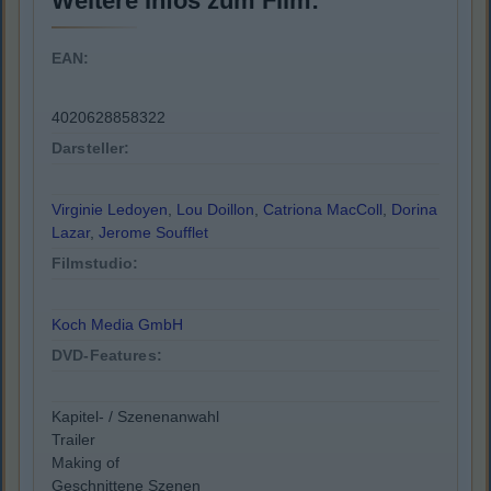
Weitere Infos zum Film:
EAN:
4020628858322
Darsteller:
Virginie Ledoyen
,
Lou Doillon
,
Catriona MacColl
,
Dorina
Lazar
,
Jerome Soufflet
Filmstudio:
Koch Media GmbH
DVD-Features:
Kapitel- / Szenenanwahl
Trailer
Making of
Geschnittene Szenen