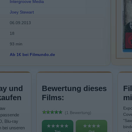
Intergroove Media
Joey Stewart
06.09.2013
18
93 min
Ab 1€ bei Filmundo.de
ay und
Bewertung dieses
Fi
kaufen
Films:
mi
Saw
Expo
(1 Bewertung)
Cove
" passende
"Saw
D, Blu-ray
★★★★★
★★★★
bind
n bei unseren
Top
Gut