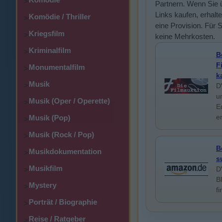
>
Partnern. Wenn Sie 
Links kaufen, erhalte
Komödie / Thriller
>
eine Provision. Für 
Kriegsfilm
>
keine Mehrkosten.
Kriminalfilm
>
B
F
Monumentalfilm
>
k
Musik
>
D
u
Musik (Oper / Operette)
>
E
e
Musik (Pop)
>
Musik (Rock / Pop)
>
B
Musikdokumentation
>
s
Musikfilm
D
>
B
Mystery
>
f
Porträt / Biographie
>
Reise / Ratgeber
>