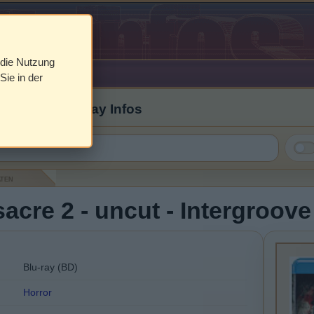
 die Nutzung
Sie in der
 Cover & Blu-ray Infos
aten
cre 2 - uncut - Intergroov
Blu-ray (BD)
Horror