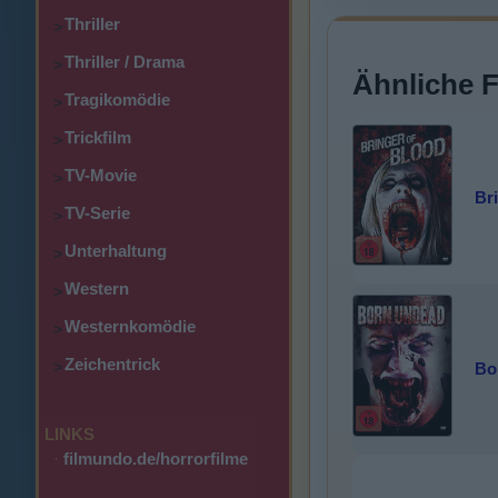
Thriller
>
Thriller / Drama
>
Ähnliche 
Tragikomödie
>
Trickfilm
>
TV-Movie
>
Br
TV-Serie
>
Unterhaltung
>
Western
>
Westernkomödie
>
Zeichentrick
>
Bo
LINKS
·
filmundo.de/horrorfilme