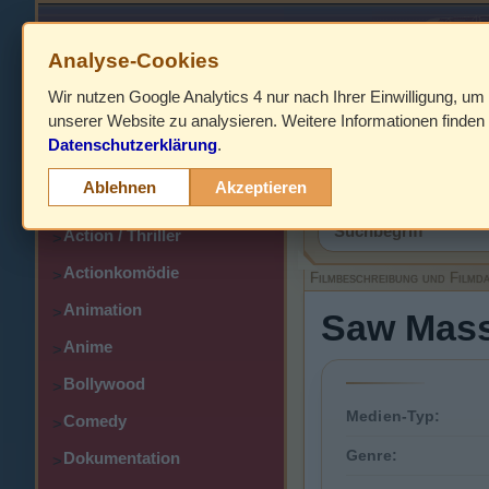
Analyse-Cookies
Wir nutzen Google Analytics 4 nur nach Ihrer Einwilligung, um
HOME
unserer Website zu analysieren. Weitere Informationen finden 
Datenschutzerklärung
.
Abenteuer
>
Filmbeschreibung,
Ablehnen
Akzeptieren
Action
>
Action / Thriller
>
Actionkomödie
>
Filmbeschreibung und Filmd
Animation
>
Saw Massa
Anime
>
Bollywood
>
Medien-Typ:
Comedy
>
Genre:
Dokumentation
>