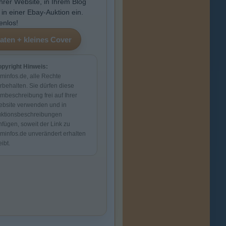
Ihrer Website, in Ihrem Blog
 in einer Ebay-Auktion ein.
enlos!
pyright Hinweis:
lminfos.de, alle Rechte
rbehalten. Sie dürfen diese
lmbeschreibung frei auf Ihrer
bsite verwenden und in
ktionsbeschreibungen
nfügen, soweit der Link zu
lminfos.de unverändert erhalten
eibt.