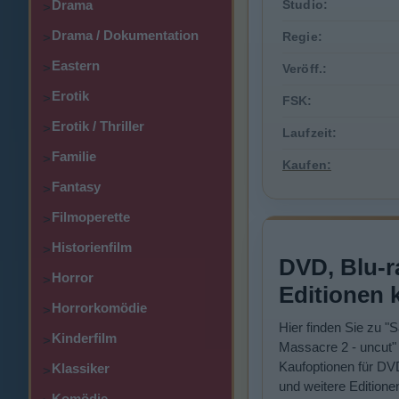
Drama
Studio:
>
Drama / Dokumentation
Regie:
>
Eastern
>
Veröff.:
Erotik
>
FSK:
Erotik / Thriller
>
Laufzeit:
Familie
>
Kaufen:
Fantasy
>
Filmoperette
>
Historienfilm
>
DVD, Blu-r
Horror
>
Editionen 
Horrorkomödie
>
Hier finden Sie zu "
Kinderfilm
>
Massacre 2 - uncut
Kaufoptionen für DV
Klassiker
>
und weitere Editione
Komödie