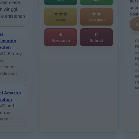
auf 
über diese
oder
n wir ggf.
★★★
★★
Kost
Sie entstehen
Okay
Geht noch
ei
★
0
ilmundo
Abzuraten
Schrott
Co
aufen
Fi
vo
VD, Blu-ray
Fi
nd
We
ditionen
Au
ntdecken
ei
Fi
bl
ei Amazon
uchen
VD und
lu-ray
inden