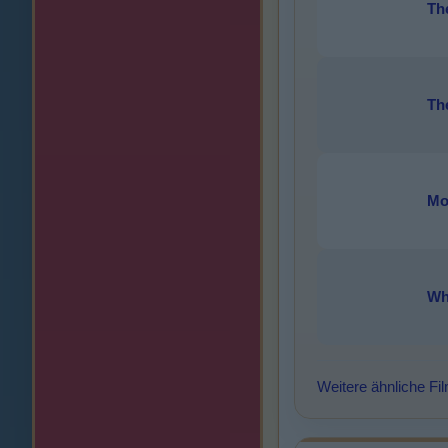
Th
Th
Mot
Wh
Weitere ähnliche Fi