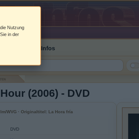
 die Nutzung
Sie in der
 Cover & DVD Infos
aten
Hour (2006) - DVD
lm/WVG · Originaltitel: La Hora fría
DVD