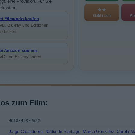
ggf. eine Provision. Für Sie
rkosten.
★★
Geht noch
Ab
ei Filmundo kaufen
VD, Blu-ray und Editionen
ntdecken
ei Amazon suchen
VD und Blu-ray finden
fos zum Film:
4013549872522
Jorge Casalduero
,
Nadia de Santiago
,
Marco Gonzalez
,
Carola M