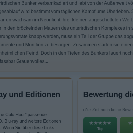
irdischen Bunker verbarrikadiert und lebt von der Außenwelt völli
Tagesablauf wird bestimmt vom täglichen Kampf ums Überleben. 
rren wachsam im Neonlicht ihrer kleinen abgeschotteten Welt.
e in den bröckelnden Mauern des unterirdischen Komplexes in s
hrungsvorräte knapp werden, muss ein Teil der Gruppe das abge
amente und Munition zu besorgen. Zusammen starten sie eine
unheimlichen Feind. Doch in den Tiefen des Bunkers lauert noc
fassbar Grauenvolles...
ay und Editionen
Bewertung di
(Zur Zeit noch keine Bewe
"The Cold Hour" passende
, Blu-ray und weitere Editionen
★★★★★
★
n. Wenn Sie über diese Links
Top