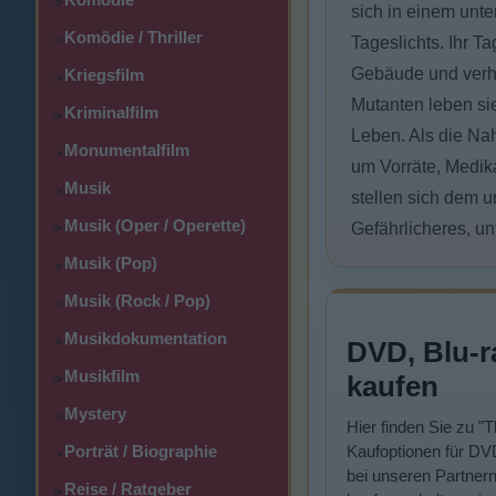
>
sich in einem unter
Komödie / Thriller
>
Tageslichts. Ihr 
Gebäude und verha
Kriegsfilm
>
Mutanten leben si
Kriminalfilm
>
Leben. Als die Na
Monumentalfilm
>
um Vorräte, Medik
Musik
>
stellen sich dem 
Musik (Oper / Operette)
>
Gefährlicheres, un
Musik (Pop)
>
Musik (Rock / Pop)
>
Musikdokumentation
>
DVD, Blu-r
Musikfilm
>
kaufen
Mystery
>
Hier finden Sie zu 
Porträt / Biographie
Kaufoptionen für DVD
>
bei unseren Partner
Reise / Ratgeber
>