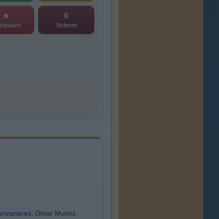
★
0
zuraten
Schrott
anzanares
,
Omar Munoz
,