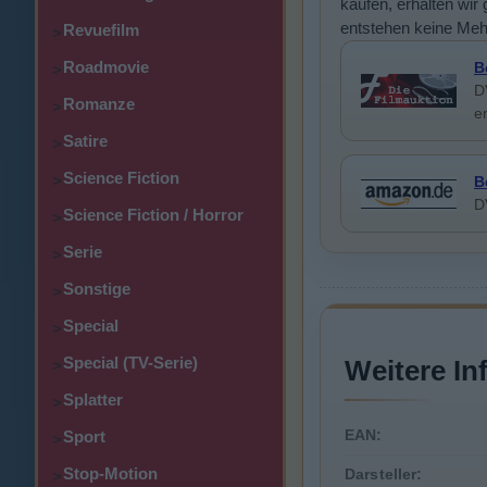
kaufen, erhalten wir 
entstehen keine Meh
Revuefilm
>
Roadmovie
B
>
D
Romanze
>
e
Satire
>
Science Fiction
>
B
D
Science Fiction / Horror
>
Serie
>
Sonstige
>
Special
>
Special (TV-Serie)
Weitere In
>
Splatter
>
EAN:
Sport
>
Stop-Motion
Darsteller:
>