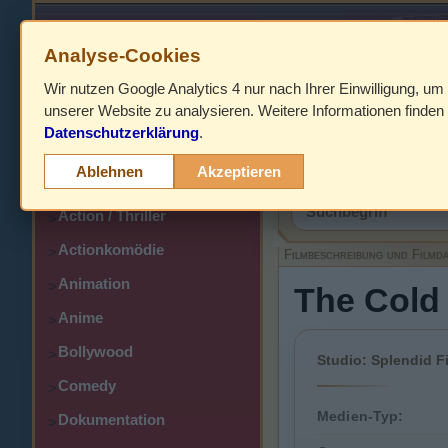
Analyse-Cookies
Wir nutzen Google Analytics 4 nur nach Ihrer Einwilligung, um
HOME
unserer Website zu analysieren. Weitere Informationen finden 
Datenschutzerklärung
.
Abenteuer
>
Filmbeschreibung,
Ablehnen
Akzeptieren
Action
>
Action / Thriller
>
Actionkomödie
>
Filmbeschreibung und Filmd
Animation
>
The Cold 
Anime
>
Bollywood
>
Studio: Splendid Fi
Comedy
>
Medien-Typ:
Dokumentation
>