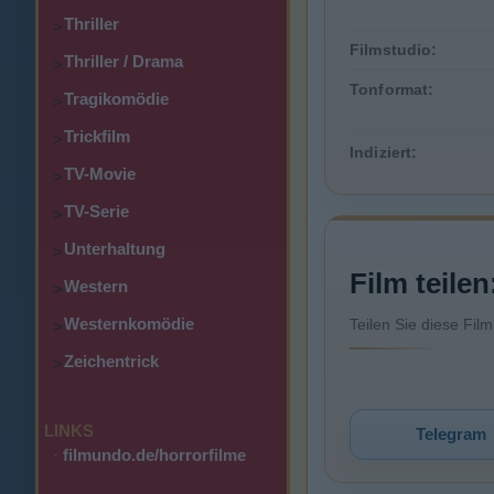
Thriller
>
Filmstudio:
Thriller / Drama
>
Tonformat:
Tragikomödie
>
Trickfilm
>
Indiziert:
TV-Movie
>
TV-Serie
>
Unterhaltung
>
Film teilen
Western
>
Westernkomödie
Teilen Sie diese Fil
>
Zeichentrick
>
LINKS
Telegram
·
filmundo.de/horrorfilme