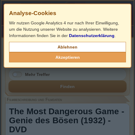
Analyse-Cookies
Wir nutzen Google Analytics 4 nur nach Ihrer Einwilligung,
um die Nutzung unserer Website zu analysieren. Weitere
HOME
Impressum
Links
Informationen finden Sie in der
Datenschutzerklärung
.
Filmbeschreibung, Cover & DVD Infos
Ablehnen
Akzeptieren
Mehr Treffer
Finden
Filmbeschreibung und Filmdaten
The Most Dangerous Game -
Genie des Bösen (1932) -
DVD