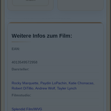
Weitere Infos zum Film:
EAN:
4013549572958
Darsteller:
Rocky Marquette
,
Paydin LoPachin
,
Katie Chonacas
,
Robert DiTillio
,
Andrew Wolf
,
Tayler Lynch
Filmstudio:
Splendid Film/WVG