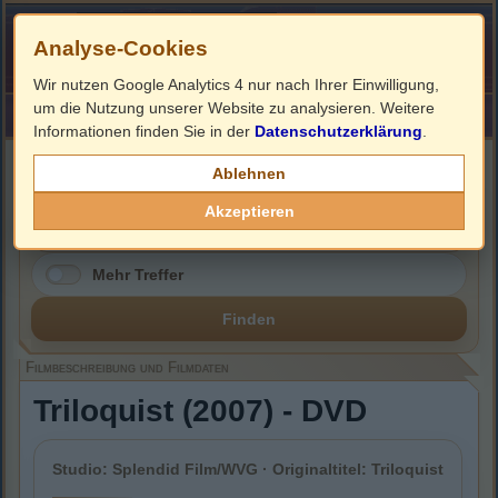
Analyse-Cookies
Wir nutzen Google Analytics 4 nur nach Ihrer Einwilligung,
um die Nutzung unserer Website zu analysieren. Weitere
HOME
Impressum
Links
Informationen finden Sie in der
Datenschutzerklärung
.
Filmbeschreibung, Cover & DVD Infos
Ablehnen
Akzeptieren
Mehr Treffer
Finden
Filmbeschreibung und Filmdaten
Triloquist (2007) - DVD
Studio: Splendid Film/WVG · Originaltitel: Triloquist