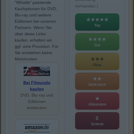
"Whistle" passende
vorhanden.)
Kaufoptionen für DVD,
Blu-ray und weitere
★★★★★
Editionen bei unseren
Top
Partnern. Wenn Sie
über diese Links
★★★★
kaufen, erhalten wir
Gut
ggf. eine Provision. Für
Sie entstehen keine
★★★
Mehrkosten.
Okay
★★
Bei Filmundo
Geht noch
kaufen
DVD, Blu-ray und
★
Editionen
Abzuraten
entdecken
0
Schrott