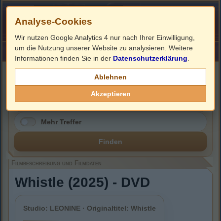
Analyse-Cookies
Wir nutzen Google Analytics 4 nur nach Ihrer Einwilligung,
um die Nutzung unserer Website zu analysieren. Weitere
HOME
Impressum
Links
Informationen finden Sie in der
Datenschutzerklärung
.
Filmbeschreibung, Cover & DVD Infos
Ablehnen
Akzeptieren
Mehr Treffer
Finden
Filmbeschreibung und Filmdaten
Whistle (2025) - DVD
Studio: LEONINE · Originaltitel: Whistle