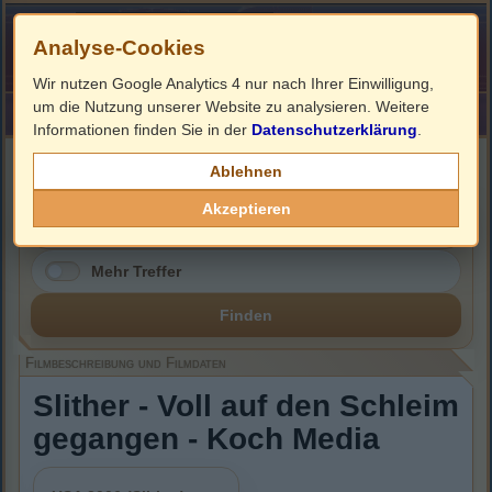
Analyse-Cookies
Wir nutzen Google Analytics 4 nur nach Ihrer Einwilligung,
um die Nutzung unserer Website zu analysieren. Weitere
HOME
Impressum
Links
Informationen finden Sie in der
Datenschutzerklärung
.
Filmbeschreibung, Cover & Blu-ray Infos
Ablehnen
Akzeptieren
Mehr Treffer
Finden
Filmbeschreibung und Filmdaten
Slither - Voll auf den Schleim
gegangen - Koch Media