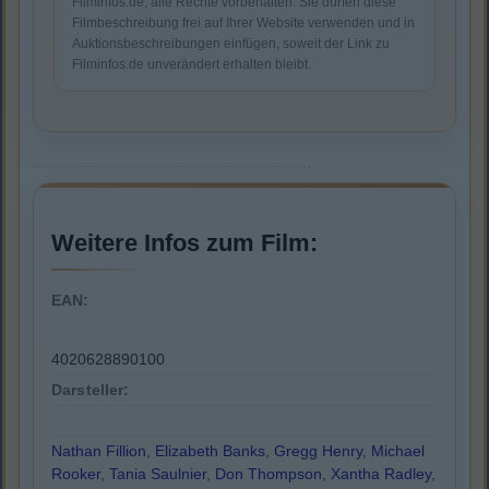
Filminfos.de, alle Rechte vorbehalten. Sie dürfen diese
Filmbeschreibung frei auf Ihrer Website verwenden und in
Auktionsbeschreibungen einfügen, soweit der Link zu
Filminfos.de unverändert erhalten bleibt.
Weitere Infos zum Film:
EAN:
4020628890100
Darsteller:
Nathan Fillion
,
Elizabeth Banks
,
Gregg Henry
,
Michael
Rooker
,
Tania Saulnier
,
Don Thompson
,
Xantha Radley
,