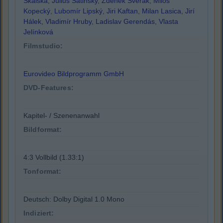
Skalska
,
Július Satinsky
,
Zdenek Sverák
,
Milos
Kopecký
,
Lubomír Lipský
,
Jiri Kaftan
,
Milan Lasica
,
Jirí
Hálek
,
Vladimír Hruby
,
Ladislav Gerendás
,
Vlasta
Jelínková
Filmstudio:
Eurovideo Bildprogramm GmbH
DVD-Features:
Kapitel- / Szenenanwahl
Bildformat:
4:3 Vollbild (1.33:1)
Tonformat:
Deutsch: Dolby Digital 1.0 Mono
Indiziert: