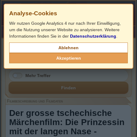
Analyse-Cookies
Wir nutzen Google Analytics 4 nur nach Ihrer Einwilligung,
um die Nutzung unserer Website zu analysieren. Weitere
HOME
Impressum
Links
Informationen finden Sie in der
Datenschutzerklärung
.
Filmbeschreibung, Cover & DVD Infos
Ablehnen
Akzeptieren
Mehr Treffer
Finden
Filmbeschreibung und Filmdaten
Der grosse tschechische
Märchenfilm: Die Prinzessin
mit der langen Nase -