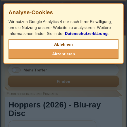
Analyse-Cookies
Wir nutzen Google Analytics 4 nur nach Ihrer Einwilligung,
um die Nutzung unserer Website zu analysieren. Weitere
HOME
Impressum
Links
Informationen finden Sie in der
Datenschutzerklärung
.
Filmbeschreibung, Cover & Blu-ray Infos
Ablehnen
Akzeptieren
Mehr Treffer
Finden
Filmbeschreibung und Filmdaten
Hoppers (2026) - Blu-ray
Disc