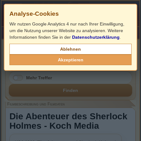
Analyse-Cookies
Wir nutzen Google Analytics 4 nur nach Ihrer Einwilligung,
um die Nutzung unserer Website zu analysieren. Weitere
HOME
Impressum
Links
Informationen finden Sie in der
Datenschutzerklärung
.
Filmbeschreibung, Cover & DVD Infos
Ablehnen
Akzeptieren
Mehr Treffer
Finden
Filmbeschreibung und Filmdaten
Die Abenteuer des Sherlock
Holmes - Koch Media