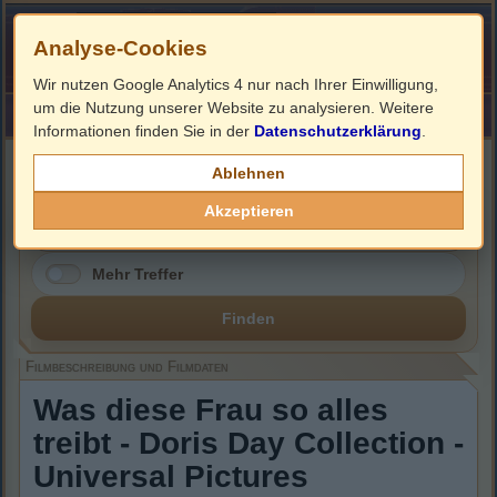
Analyse-Cookies
Wir nutzen Google Analytics 4 nur nach Ihrer Einwilligung,
um die Nutzung unserer Website zu analysieren. Weitere
HOME
Impressum
Links
Informationen finden Sie in der
Datenschutzerklärung
.
Filmbeschreibung, Cover & DVD Infos
Ablehnen
Akzeptieren
Mehr Treffer
Finden
Filmbeschreibung und Filmdaten
Was diese Frau so alles
treibt - Doris Day Collection -
Universal Pictures