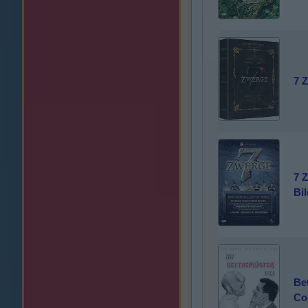
7 
7 
Bil
Bet
Co