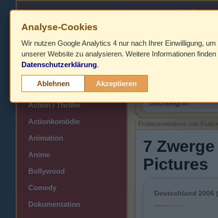
Analyse-Cookies
Wir nutzen Google Analytics 4 nur nach Ihrer Einwilligung, um
HOME
unserer Website zu analysieren. Weitere Informationen finden 
Datenschutzerklärung
.
Abenteuer
>
Filmbeschreibung,
Ablehnen
Akzeptieren
Action
>
Action / Thriller
>
Actionkomödie
>
Filmbeschreibung und Filmd
Animation
>
7 Zwerge 
Anime
>
Pictures
Bollywood
>
Comedy
>
Deutschland 2006 (
Dokumentation
>