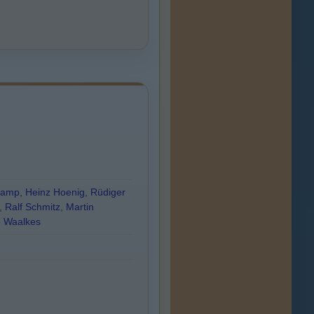
rkamp
,
Heinz Hoenig
,
Rüdiger
,
Ralf Schmitz
,
Martin
o Waalkes