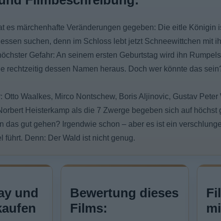
und Filmbeschreibung:
t es märchenhafte Veränderungen gegeben: Die eitle Königin i
ssen suchen, denn im Schloss lebt jetzt Schneewittchen mit 
n höchster Gefahr: An seinem ersten Geburtstag wird ihn Rumpels
e rechtzeitig dessen Namen heraus. Doch wer könnte das sein
: Otto Waalkes, Mirco Nontschew, Boris Aljinovic, Gustav Peter
Norbert Heisterkamp als die 7 Zwerge begeben sich auf höchst
n das gut gehen? Irgendwie schon – aber es ist ein verschlung
l führt. Denn: Der Wald ist nicht genug.
ay und
Bewertung dieses
Fi
kaufen
Films:
mi