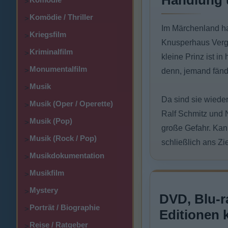
Handlung 
>
Komödie / Thriller
>
Im Märchenland ha
Kriegsfilm
>
Knusperhaus Verge
Kriminalfilm
>
kleine Prinz ist i
Monumentalfilm
>
denn, jemand fänd
Musik
>
Da sind sie wieder
Musik (Oper / Operette)
>
Ralf Schmitz und 
Musik (Pop)
>
große Gefahr. Kan
Musik (Rock / Pop)
>
schließlich ans Zie
Musikdokumentation
>
Musikfilm
>
Mystery
>
DVD, Blu-r
Porträt / Biographie
>
Editionen 
Reise / Ratgeber
>