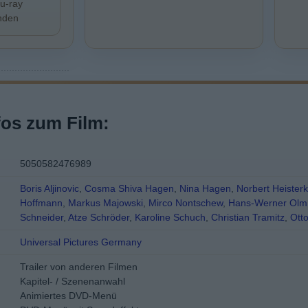
lu-ray
inden
fos zum Film:
5050582476989
Boris Aljinovic
,
Cosma Shiva Hagen
,
Nina Hagen
,
Norbert Heiste
Hoffmann
,
Markus Majowski
,
Mirco Nontschew
,
Hans-Werner Olm
Schneider
,
Atze Schröder
,
Karoline Schuch
,
Christian Tramitz
,
Ott
Universal Pictures Germany
Trailer von anderen Filmen
Kapitel- / Szenenanwahl
Animiertes DVD-Menü