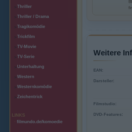
B
Thriller
>
f
Thriller / Drama
>
Tragikomödie
>
Trickfilm
>
TV-Movie
>
Weitere In
TV-Serie
>
Unterhaltung
>
EAN:
Western
>
Darsteller:
Westernkomödie
>
Zeichentrick
>
Filmstudio:
DVD-Features:
LINKS
·
filmundo.de/komoedie