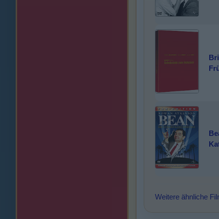
Br
Fr
Bea
Ka
Weitere ähnliche Fi