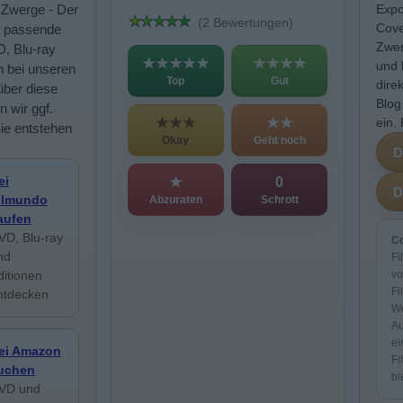
7 Zwerge - Der
Expo
(2 Bewertungen)
Cove
g" passende
Zwer
D, Blu-ray
★★★★★
★★★★
und 
n bei unseren
Top
Gut
dire
über diese
Blog
n wir ggf.
★★★
★★
ein.
Sie entstehen
Okay
Geht noch
ei
★
0
ilmundo
Abzuraten
Schrott
aufen
VD, Blu-ray
Co
nd
Fi
ditionen
vo
Fi
ntdecken
We
Au
ei
ei Amazon
Fi
uchen
bl
VD und