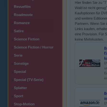
Hier finden Sie zu "
Revuefilm
>
Wald ist nicht genu
Kaufoptionen für DV
Roadmovie
>
und weitere Editione
Romanze
>
Partnern. Wenn Sie 
Links kaufen, erhalte
Satire
>
eine Provision. Für 
Science Fiction
keine Mehrkosten.
>
Science Fiction / Horror
>
B
F
Serie
>
k
D
Sonstige
>
u
Special
>
E
e
Special (TV-Serie)
>
Splatter
>
B
Sport
>
s
D
Stop-Motion
>