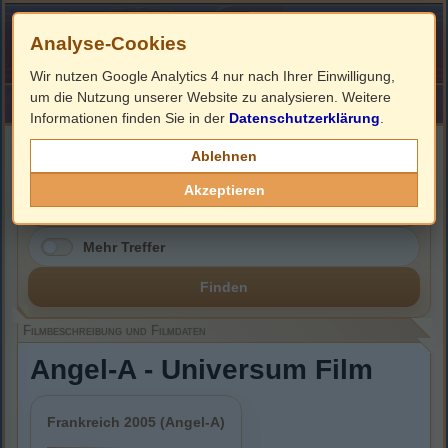
Analyse-Cookies
Wir nutzen Google Analytics 4 nur nach Ihrer Einwilligung,
um die Nutzung unserer Website zu analysieren. Weitere
HOME
Impressum
Links
Informationen finden Sie in der
Datenschutzerklärung
.
Filmbeschreibung, Cover & DVD Infos
Ablehnen
Akzeptieren
Mehr Treffer
Finden
Filmbeschreibung und Filmdaten
Angel-A - Universum Film
Frankreich 2005 (Angel-A)