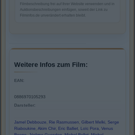
Filmbeschreibung frei auf Ihrer Website verwenden und in
Auktionsbeschreibungen einfügen, soweit der Link zu
Filminfos.de unverändert erhalten bleibt.
Weitere Infos zum Film:
EAN:
0886970105293
Darsteller:
Jamel Debbouze
,
Rie Rasmussen
,
Gilbert Melki
,
Serge
Riaboukine
,
Akim Chir
,
Eric Balliet
,
Loïc Pora
,
Venus
Boone
,
Jérôme Guesdon
,
Michel Bellot
,
Michel