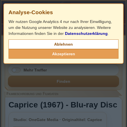
Analyse-Cookies
Wir nutzen Google Analytics 4 nur nach Ihrer Einwilligung,
um die Nutzung unserer Website zu analysieren. Weitere
HOME
Impressum
Links
Informationen finden Sie in der
Datenschutzerklärung
.
Filmbeschreibung, Cover & Blu-ray Infos
Ablehnen
Akzeptieren
Mehr Treffer
Finden
Filmbeschreibung und Filmdaten
Caprice (1967) - Blu-ray Disc
Studio: OneGate Media · Originaltitel: Caprice