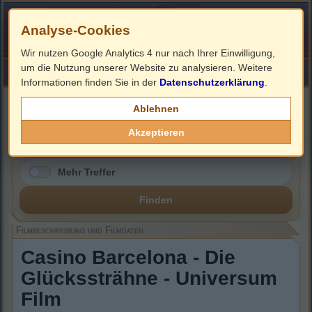
Analyse-Cookies
Wir nutzen Google Analytics 4 nur nach Ihrer Einwilligung,
um die Nutzung unserer Website zu analysieren. Weitere
HOME
Impressum
Links
Informationen finden Sie in der
Datenschutzerklärung
.
Filmbeschreibung, Cover & DVD Infos
Ablehnen
Akzeptieren
Mehr Treffer
Finden
Filmbeschreibung und Filmdaten
Casino Barcelona - Die
Glückssträhne - Universum
Film