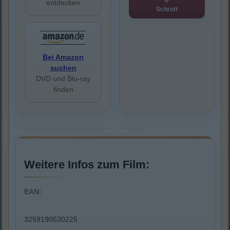
entdecken
Schrott
Bei Amazon
suchen
DVD und Blu-ray
finden
Weitere Infos zum Film:
EAN:
3259190530225