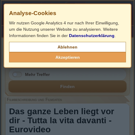
Analyse-Cookies
Wir nutzen Google Analytics 4 nur nach Ihrer Einwilligung,
um die Nutzung unserer Website zu analysieren. Weitere
HOME
Impressum
Links
Informationen finden Sie in der
Datenschutzerklärung
.
Filmbeschreibung, Cover & DVD Infos
Ablehnen
Akzeptieren
Mehr Treffer
Finden
Filmbeschreibung und Filmdaten
Das ganze Leben liegt vor
dir - Tutta la vita davanti -
Eurovideo