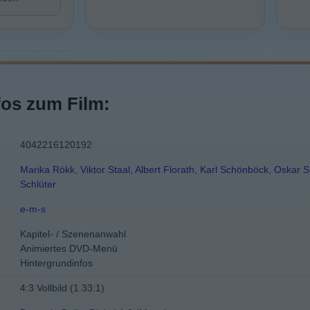
fos zum Film:
4042216120192
Marika Rökk
,
Viktor Staal
,
Albert Florath
,
Karl Schönböck
,
Oskar S
Schlüter
e-m-s
Kapitel- / Szenenanwahl
Animiertes DVD-Menü
Hintergrundinfos
4:3 Vollbild (1.33:1)