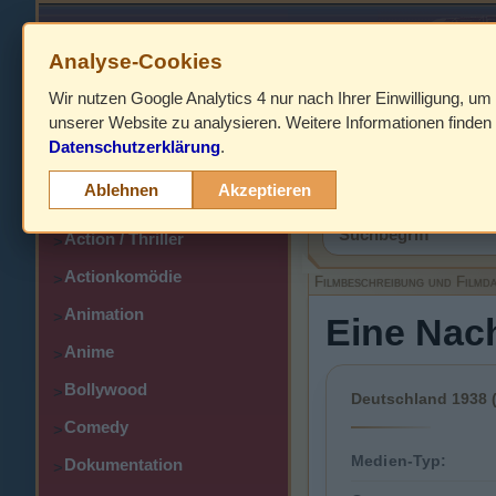
Analyse-Cookies
Wir nutzen Google Analytics 4 nur nach Ihrer Einwilligung, um
HOME
unserer Website zu analysieren. Weitere Informationen finden 
Datenschutzerklärung
.
Abenteuer
>
Filmbeschreibung,
Ablehnen
Akzeptieren
Action
>
Action / Thriller
>
Actionkomödie
>
Filmbeschreibung und Filmd
Animation
>
Eine Nach
Anime
>
Bollywood
>
Deutschland 1938 (
Comedy
>
Medien-Typ:
Dokumentation
>