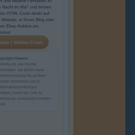
r und weitere Filmdaten zu
e Nacht im Mai" und binden
den HTML-Code direkt auf
r Website, in Ihrem Blog oder
iner Ebay-Auktion ein.
enlos!
pyright Hinweis:
lminfos.de, alle Rechte
rbehalten. Sie dürfen diese
lmbeschreibung frei auf Ihrer
bsite verwenden und in
ktionsbeschreibungen
nfügen, soweit der Link zu
lminfos.de unverändert erhalten
eibt.