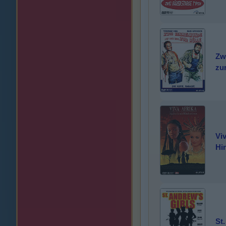
Zw
zur
Viv
Hi
St