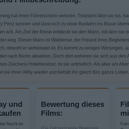
ming hat ihren Führerschein verloren. Trotzdem fährt sie los, b
illy Prinz kennen und lässt sich zu einer Busfahrt ins Blaue überr
en will. Am Ziel der Reise entdeckt sie den Mann, mit dem sie 
eder weg. Dieser Mann ist Waldemar, der Freund ihres Begleiters
h, obwohl er verheiratet ist. Es kommt zu einigen Wirrungen, 
der nach Berlin absetzen. Doch dort verlieren sie sich aus den 
nes Zeichens Hotelbesitzer, ist sie untröstlich. Als aber am Abe
ckt sie ihren Willy wieder und behält ihn gleich fürs ganze Leben
ay und
Bewertung dieses
Fi
kaufen
Films:
mi
Eine Nacht im
Expo
(Zur Zeit noch keine Bewertung