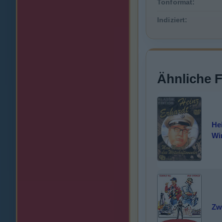
Tonformat:
Indiziert:
Ähnliche 
He
Wi
Zw