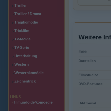
Thriller
>
Thriller / Drama
>
Tragikomödie
>
Trickfilm
>
Weitere In
TV-Movie
>
TV-Serie
>
EAN:
Unterhaltung
>
Darsteller:
Western
>
Westernkomödie
>
Filmstudio:
Zeichentrick
>
DVD-Features:
LINKS
·
filmundo.de/komoedie
Bildformat: