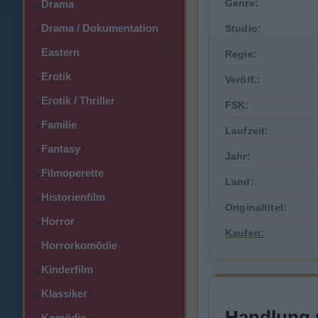
Genre:
Drama
>
Drama / Dokumentation
Studio:
>
Eastern
>
Regie:
Erotik
>
Veröff.:
Erotik / Thriller
>
FSK:
Familie
>
Laufzeit:
Fantasy
>
Jahr:
Filmoperette
>
Land:
Historienfilm
>
Originaltitel:
Horror
>
Kaufen:
Horrorkomödie
>
Kinderfilm
>
Klassiker
>
Handlung 
Komödie