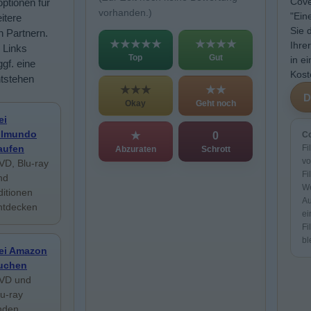
Cove
ptionen für
vorhanden.)
"Ein
itere
Sie 
n Partnern.
★★★★★
★★★★
Ihre
 Links
Top
Gut
in e
ggf. eine
Kost
ntstehen
★★★
★★
Okay
Geht noch
ei
ilmundo
★
0
Co
aufen
Fi
Abzuraten
Schrott
vo
VD, Blu-ray
Fi
nd
We
ditionen
Au
ntdecken
ei
Fi
bl
ei Amazon
uchen
VD und
lu-ray
inden