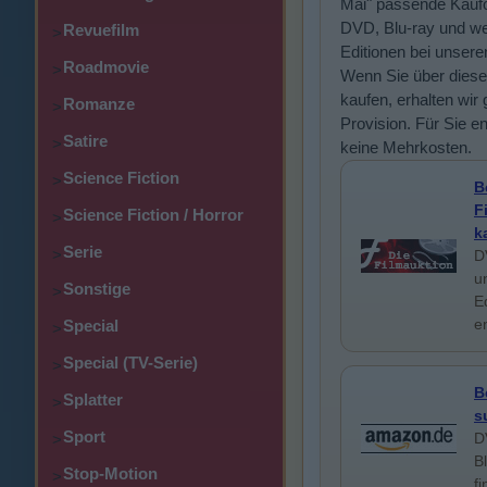
Mai" passende Kaufo
DVD, Blu-ray und we
Revuefilm
>
Editionen bei unsere
Roadmovie
>
Wenn Sie über diese
kaufen, erhalten wir 
Romanze
>
Provision. Für Sie e
Satire
>
keine Mehrkosten.
Science Fiction
>
B
F
Science Fiction / Horror
>
k
Serie
>
D
u
Sonstige
>
E
e
Special
>
Special (TV-Serie)
>
B
Splatter
>
s
Sport
D
>
B
Stop-Motion
>
f