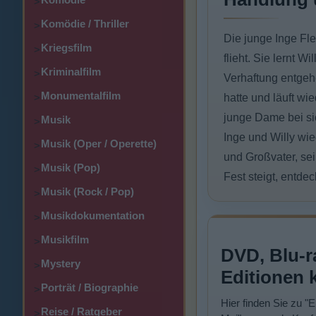
>
Komödie / Thriller
>
Die junge Inge Fle
Kriegsfilm
>
flieht. Sie lernt W
Kriminalfilm
>
Verhaftung entgeh
Monumentalfilm
>
hatte und läuft wi
junge Dame bei sic
Musik
>
Inge und Willy wie
Musik (Oper / Operette)
>
und Großvater, sei
Musik (Pop)
>
Fest steigt, entde
Musik (Rock / Pop)
>
Musikdokumentation
>
Musikfilm
>
DVD, Blu-r
Mystery
>
Editionen 
Porträt / Biographie
>
Hier finden Sie zu "
Reise / Ratgeber
>