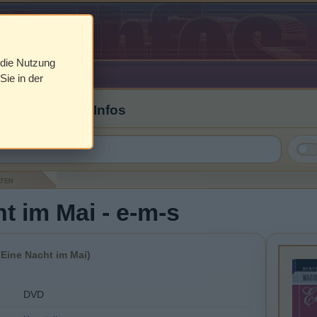
 die Nutzung
Sie in der
 Cover & DVD Infos
aten
t im Mai - e-m-s
Eine Nacht im Mai)
DVD