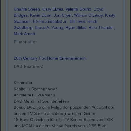
Charlie Sheen
,
Cary Elwes
,
Valeria Golino
,
Lloyd
Bridges
,
Kevin Dunn
,
Jon Cryer
,
William O'Leary
,
Kristy
Swanson
,
Efrem Zimbalist Jr.
,
Bill Irwin
,
Heidi
Swedberg
,
Bruce A. Young
,
Ryan Stiles
,
Rino Thunder
,
Mark Arnott
Filmstudio:
20th Century Fox Home Entertainment
DVD-Features:
Kinotrailer
Kapitel- / Szenenanwahl
Animiertes DVD-Menü
DVD-Menü mit Soundeffekten
Bonus-DVD: je eine Folge der passenden Auswahl der
besten TV-Serien aus dem jeweiligen Genre
18-Euro-Gutschein für alle TV-Serien-Boxen von FOX
und MGM ab einem Verkaufspreis von 19.99 Euro