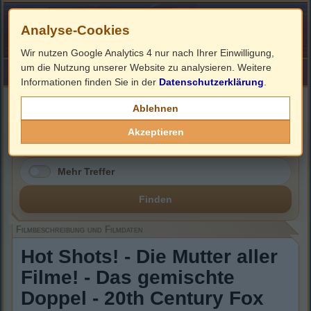
Analyse-Cookies
Wir nutzen Google Analytics 4 nur nach Ihrer Einwilligung,
um die Nutzung unserer Website zu analysieren. Weitere
HOME
Impressum
Links
Informationen finden Sie in der
Datenschutzerklärung
.
Filmbeschreibung, Cover & DVD Infos
Ablehnen
Akzeptieren
Mehr Treffer
Finden
Filmbeschreibung und Filmdaten
Hot Shots! - Die Mutter aller
Filme! - Das gemischte
Doppel - 20th Century Fox