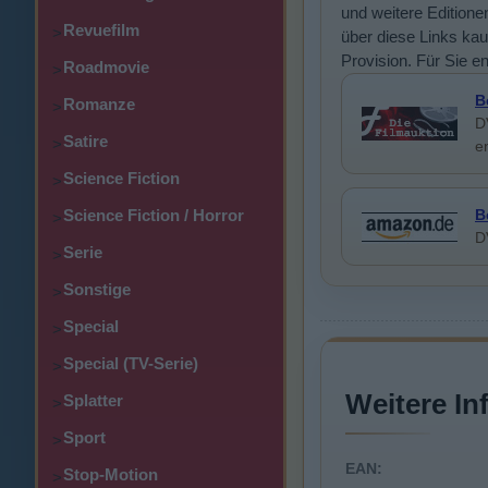
und weitere Editione
Revuefilm
>
über diese Links kauf
Provision. Für Sie e
Roadmovie
>
B
Romanze
>
D
Satire
>
e
Science Fiction
>
Science Fiction / Horror
B
>
D
Serie
>
Sonstige
>
Special
>
Special (TV-Serie)
>
Weitere In
Splatter
>
Sport
>
EAN:
Stop-Motion
>