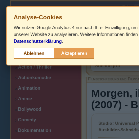
Analyse-Cookies
Wir nutzen Google Analytics 4 nur nach Ihrer Einwilligung, um
HOME
unserer Website zu analysieren. Weitere Informationen finden 
Datenschutzerklärung
.
Abenteuer
>
Filmbeschreibung,
Ablehnen
Akzeptieren
Action
>
Action / Thriller
>
Actionkomödie
>
Filmbeschreibung und Filmd
Animation
>
Morgen, i
Anime
>
(2007) - 
Bollywood
>
Comedy
>
Studio: Universal P
Ausbilder-Schmidt
Dokumentation
>