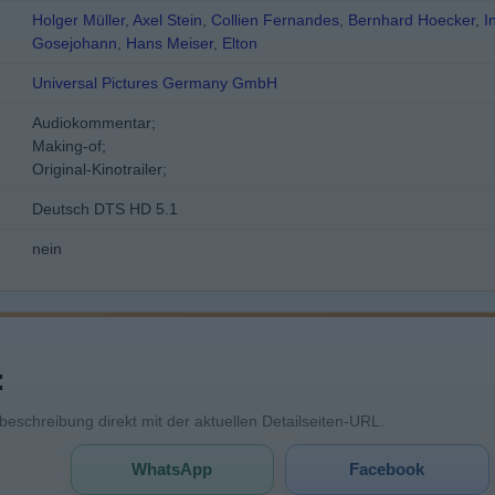
Holger Müller
,
Axel Stein
,
Collien Fernandes
,
Bernhard Hoecker
,
I
Gosejohann
,
Hans Meiser
,
Elton
Universal Pictures Germany GmbH
Audiokommentar;
Making-of;
Original-Kinotrailer;
Deutsch DTS HD 5.1
nein
:
mbeschreibung direkt mit der aktuellen Detailseiten-URL.
WhatsApp
Facebook