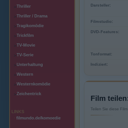
Darsteller:
Thriller
>
Thriller / Drama
>
Filmstudio:
Tragikomödie
>
DVD-Features:
Trickfilm
>
TV-Movie
>
Tonformat:
TV-Serie
>
Unterhaltung
Indiziert:
>
Western
>
Westernkomödie
>
Zeichentrick
>
Film teilen
Teilen Sie diese Fil
LINKS
·
filmundo.de/komoedie