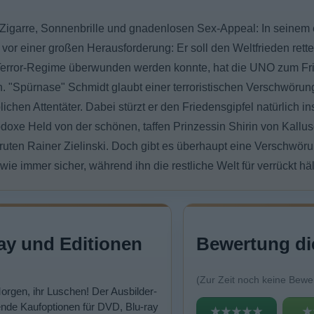
Zigarre, Sonnenbrille und gnadenlosen Sex-Appeal: In seinem e
vor einer großen Herausforderung: Er soll den Weltfrieden rette
error-Regime überwunden werden konnte, hat die UNO zum Fri
 "Spürnase" Schmidt glaubt einer terroristischen Verschwöru
ichen Attentäter. Dabei stürzt er den Friedensgipfel natürlich in
odoxe Held von der schönen, taffen Prinzessin Shirin von Kallu
ruten Rainer Zielinski. Doch gibt es überhaupt eine Verschwöru
wie immer sicher, während ihn die restliche Welt für verrückt häl
ay und Editionen
Bewertung di
(Zur Zeit noch keine Bewe
Morgen, ihr Luschen! Der Ausbilder-
nde Kaufoptionen für DVD, Blu-ray
★★★★★
★