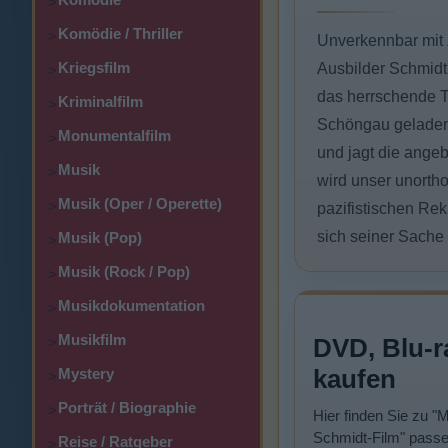
>
Komödie / Thriller
>
Unverkennbar mit 
Kriegsfilm
Ausbilder Schmidt 
>
das herrschende T
Kriminalfilm
>
Schöngau geladen.
Monumentalfilm
>
und jagt die angebl
Musik
>
wird unser unorth
Musik (Oper / Operette)
>
pazifistischen Rek
sich seiner Sache 
Musik (Pop)
>
Musik (Rock / Pop)
>
Musikdokumentation
>
Musikfilm
DVD, Blu-r
>
kaufen
Mystery
>
Porträt / Biographie
>
Hier finden Sie zu "
Schmidt-Film" passe
Reise / Ratgeber
>