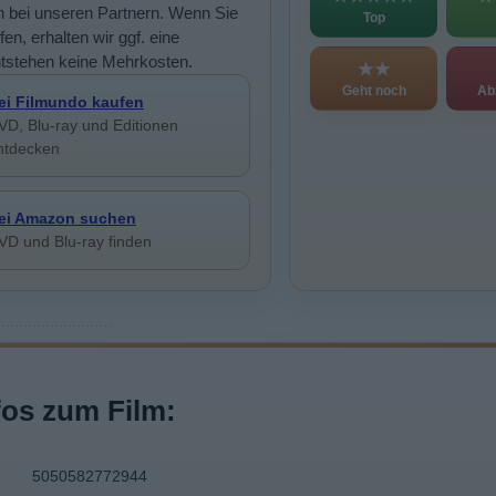
n bei unseren Partnern. Wenn Sie
Top
en, erhalten wir ggf. eine
ntstehen keine Mehrkosten.
★★
Geht noch
Ab
ei Filmundo kaufen
VD, Blu-ray und Editionen
ntdecken
ei Amazon suchen
VD und Blu-ray finden
fos zum Film:
5050582772944