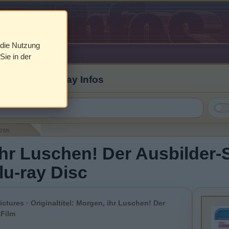
 die Nutzung
Sie in der
 Cover & Blu-ray Infos
aten
hr Luschen! Der Ausbilder-
Blu-ray Disc
ictures · Originaltitel: Morgen, ihr Luschen! Der
-Film