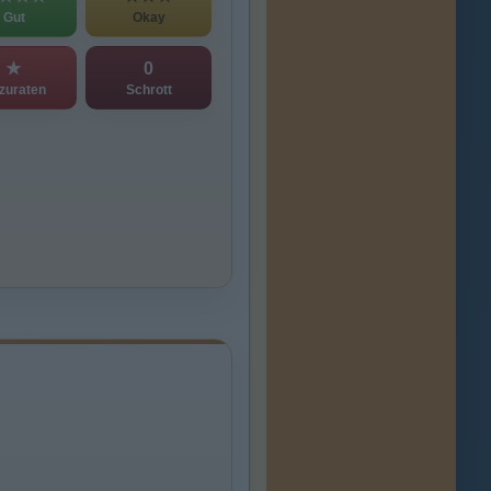
Gut
Okay
★
0
zuraten
Schrott