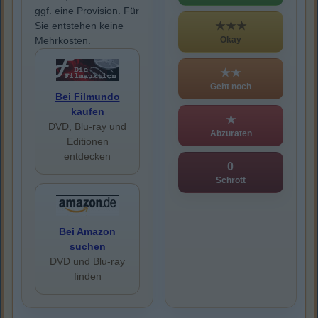
ggf. eine Provision. Für
★★★
Sie entstehen keine
Okay
Mehrkosten.
★★
Geht noch
Bei Filmundo
kaufen
★
DVD, Blu-ray und
Abzuraten
Editionen
entdecken
0
Schrott
Bei Amazon
suchen
DVD und Blu-ray
finden