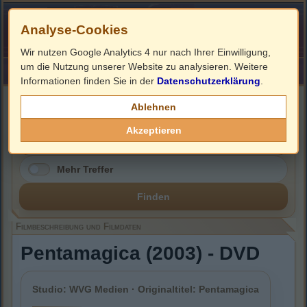
Analyse-Cookies
Wir nutzen Google Analytics 4 nur nach Ihrer Einwilligung,
um die Nutzung unserer Website zu analysieren. Weitere
HOME
Impressum
Links
Informationen finden Sie in der
Datenschutzerklärung
.
Filmbeschreibung, Cover & DVD Infos
Ablehnen
Akzeptieren
Mehr Treffer
Finden
Filmbeschreibung und Filmdaten
Pentamagica (2003) - DVD
Studio: WVG Medien · Originaltitel: Pentamagica