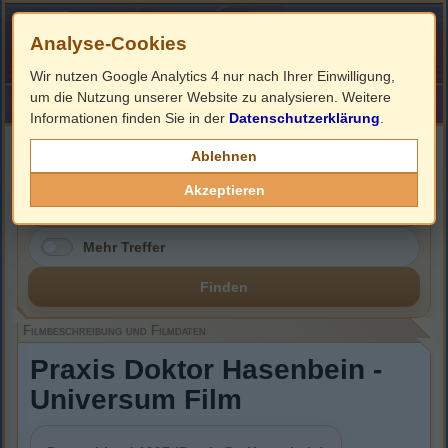
Analyse-Cookies
Wir nutzen Google Analytics 4 nur nach Ihrer Einwilligung,
um die Nutzung unserer Website zu analysieren. Weitere
HOME
Impressum
Links
Informationen finden Sie in der
Datenschutzerklärung
.
Filmbeschreibung, Cover & DVD Infos
Ablehnen
Akzeptieren
Mehr Treffer
Finden
Filmbeschreibung und Filmdaten
Praxis Doktor Hasenbein -
Universum Film