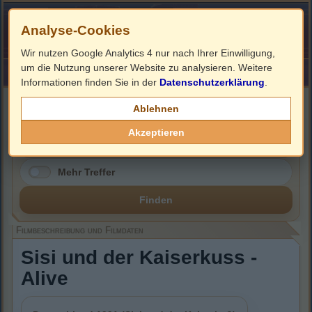
Analyse-Cookies
Wir nutzen Google Analytics 4 nur nach Ihrer Einwilligung,
um die Nutzung unserer Website zu analysieren. Weitere
HOME
Impressum
Links
Informationen finden Sie in der
Datenschutzerklärung
.
Filmbeschreibung, Cover & DVD Infos
Ablehnen
Akzeptieren
Mehr Treffer
Finden
Filmbeschreibung und Filmdaten
Sisi und der Kaiserkuss -
Alive