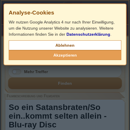
Analyse-Cookies
Wir nutzen Google Analytics 4 nur nach Ihrer Einwilligung,
um die Nutzung unserer Website zu analysieren. Weitere
HOME
Impressum
Links
Informationen finden Sie in der
Datenschutzerklärung
.
Filmbeschreibung, Cover & Blu-ray Infos
Ablehnen
Akzeptieren
Mehr Treffer
Finden
Filmbeschreibung und Filmdaten
So ein Satansbraten/So
ein..kommt selten allein -
Blu-ray Disc