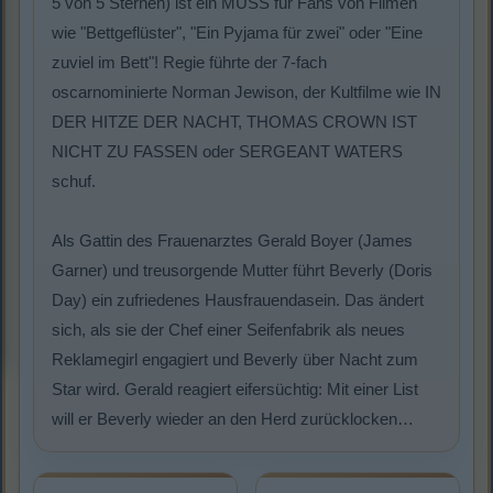
5 von 5 Sternen) ist ein MUSS für Fans von Filmen
wie "Bettgeflüster", "Ein Pyjama für zwei" oder "Eine
zuviel im Bett"! Regie führte der 7-fach
oscarnominierte Norman Jewison, der Kultfilme wie IN
DER HITZE DER NACHT, THOMAS CROWN IST
NICHT ZU FASSEN oder SERGEANT WATERS
schuf.
Als Gattin des Frauenarztes Gerald Boyer (James
Garner) und treusorgende Mutter führt Beverly (Doris
Day) ein zufriedenes Hausfrauendasein. Das ändert
sich, als sie der Chef einer Seifenfabrik als neues
Reklamegirl engagiert und Beverly über Nacht zum
Star wird. Gerald reagiert eifersüchtig: Mit einer List
will er Beverly wieder an den Herd zurücklocken…