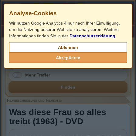
Analyse-Cookies
Wir nutzen Google Analytics 4 nur nach Ihrer Einwilligung,
um die Nutzung unserer Website zu analysieren. Weitere
HOME
Impressum
Links
Informationen finden Sie in der
Datenschutzerklärung
.
Filmbeschreibung, Cover & DVD Infos
Ablehnen
Akzeptieren
Mehr Treffer
Finden
Filmbeschreibung und Filmdaten
Was diese Frau so alles
treibt (1963) - DVD