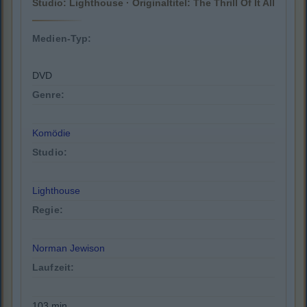
Studio: Lighthouse · Originaltitel: The Thrill Of It All
Medien-Typ:
DVD
Genre:
Komödie
Studio:
Lighthouse
Regie:
Norman Jewison
Laufzeit:
103 min