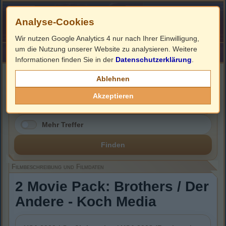
Analyse-Cookies
Wir nutzen Google Analytics 4 nur nach Ihrer Einwilligung,
um die Nutzung unserer Website zu analysieren. Weitere
HOME
Impressum
Links
Informationen finden Sie in der
Datenschutzerklärung
.
Filmbeschreibung, Cover & Blu-ray Infos
Ablehnen
Akzeptieren
Mehr Treffer
Finden
Filmbeschreibung und Filmdaten
2 Movie Pack: Brothers / Der
Andere - Koch Media