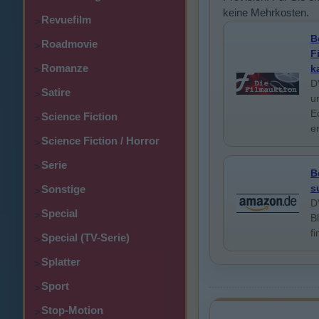
keine Mehrkosten.
Revuefilm
>
B
Roadmovie
>
F
Romanze
k
>
D
Satire
>
u
E
Science Fiction
>
e
Science Fiction / Horror
>
Serie
>
B
s
Sonstige
>
D
Special
>
B
f
Special (TV-Serie)
>
Splatter
>
Sport
>
Stop-Motion
>