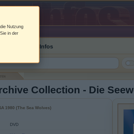
 die Nutzung
Sie in der
 Cover & DVD Infos
aten
rchive Collection - Die Se
SA 1980 (The Sea Wolves)
DVD