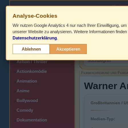
Analyse-Cookies
Wir nutzen Google Analytics 4 nur nach Ihrer Einwilligung, um
HOME
unserer Website zu analysieren. Weitere Informationen finden 
Datenschutzerklärung
.
Abenteuer
>
Filmbeschreibung,
Ablehnen
Akzeptieren
Action
>
Action / Thriller
>
Actionkomödie
>
Filmbeschreibung und Filmd
Animation
>
Warner A
Anime
>
Bollywood
>
Großbritannien / U
Comedy
>
Medien-Typ:
Dokumentation
>