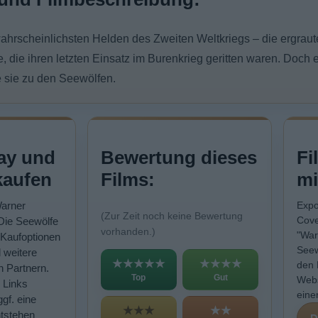
ahrscheinlichsten Helden des Zweiten Weltkriegs – die ergraut
e, die ihren letzten Einsatz im Burenkrieg geritten waren. Doch
 sie zu den Seewölfen.
ay und
Bewertung dieses
Fi
kaufen
Films:
mi
Warner
Expo
(Zur Zeit noch keine Bewertung
Cove
 Die Seewölfe
vorhanden.)
"War
Kaufoptionen
Seew
 weitere
★★★★★
★★★★
den 
n Partnern.
Top
Gut
Webs
 Links
eine
ggf. eine
★★★
★★
ntstehen