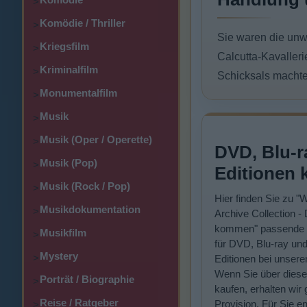
>
Komödie / Thriller
>
Sie waren die unw
Kriegsfilm
>
Calcutta-Kavalleri
Kriminalfilm
>
Schicksals machte
Monumentalfilm
>
Musik
>
Musik (Oper / Operette)
>
DVD, Blu-r
Musik (Pop)
>
Editionen 
Musik (Rock / Pop)
>
Hier finden Sie zu "
Musikdokumentation
>
Archive Collection -
kommen" passende 
Musikfilm
>
für DVD, Blu-ray und
Mystery
>
Editionen bei unsere
Wenn Sie über diese
Porträt / Biographie
>
kaufen, erhalten wir 
Reise / Ratgeber
Provision. Für Sie e
>