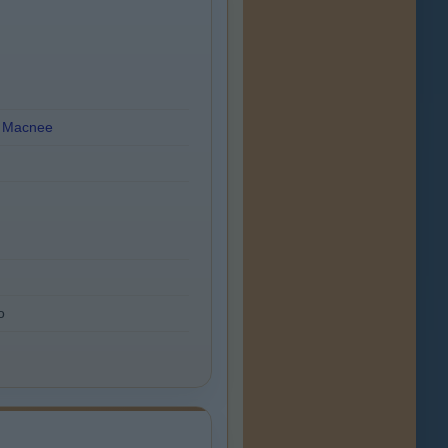
k Macnee
o