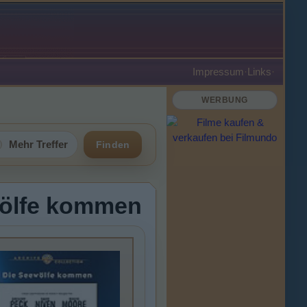
Impressum
·
Links
·
WERBUNG
Mehr Treffer
Finden
ewölfe kommen