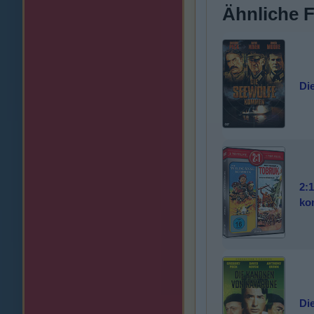
Ähnliche 
Di
2:
ko
Di