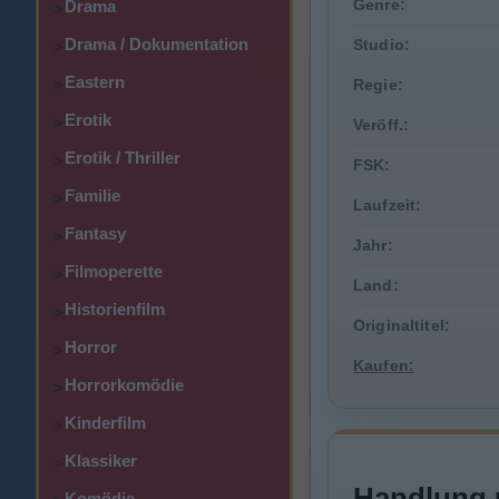
Genre:
Drama
>
Drama / Dokumentation
Studio:
>
Eastern
>
Regie:
Erotik
>
Veröff.:
Erotik / Thriller
>
FSK:
Familie
>
Laufzeit:
Fantasy
>
Jahr:
Filmoperette
>
Land:
Historienfilm
>
Originaltitel:
Horror
>
Kaufen:
Horrorkomödie
>
Kinderfilm
>
Klassiker
>
Handlung 
Komödie