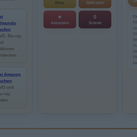
Okay
Geht noch
ei
★
0
Co
Fi
ilmundo
Abzuraten
Schrott
vo
aufen
Fi
VD, Blu-ray
We
nd
Au
ditionen
ei
ntdecken
Fi
bl
ei Amazon
uchen
VD und
lu-ray
inden