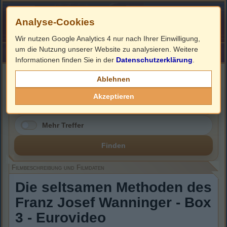
Analyse-Cookies
Wir nutzen Google Analytics 4 nur nach Ihrer Einwilligung,
um die Nutzung unserer Website zu analysieren. Weitere
HOME
Impressum
Links
Informationen finden Sie in der
Datenschutzerklärung
.
Filmbeschreibung, Cover & DVD Infos
Ablehnen
Akzeptieren
Mehr Treffer
Finden
Filmbeschreibung und Filmdaten
Die seltsamen Methoden des
Franz Josef Wanninger - Box
3 - Eurovideo