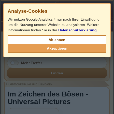
Analyse-Cookies
Wir nutzen Google Analytics 4 nur nach Ihrer Einwilligung,
um die Nutzung unserer Website zu analysieren. Weitere
HOME
Impressum
Links
Informationen finden Sie in der
Datenschutzerklärung
.
Filmbeschreibung, Cover & DVD Infos
Ablehnen
Akzeptieren
Mehr Treffer
Finden
Filmbeschreibung und Filmdaten
Im Zeichen des Bösen -
Universal Pictures