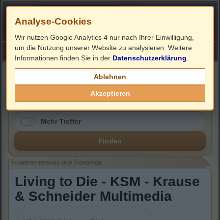
Analyse-Cookies
Wir nutzen Google Analytics 4 nur nach Ihrer Einwilligung,
um die Nutzung unserer Website zu analysieren. Weitere
HOME
Impressum
Links
Informationen finden Sie in der
Datenschutzerklärung
.
Filmbeschreibung, Cover & DVD Infos
Ablehnen
Akzeptieren
Mehr Treffer
Finden
Filmbeschreibung und Filmdaten
Living to Die - KSM - Krause
& Schneider Multimedia