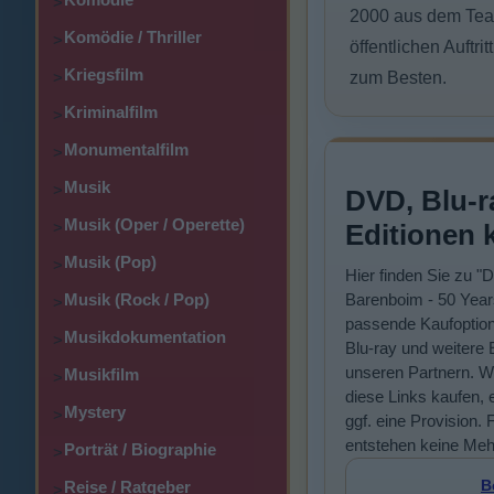
>
2000 aus dem Teat
Komödie / Thriller
>
öffentlichen Auftr
Kriegsfilm
>
zum Besten.
Kriminalfilm
>
Monumentalfilm
>
Musik
>
DVD, Blu-r
Musik (Oper / Operette)
>
Editionen 
Musik (Pop)
>
Hier finden Sie zu "D
Musik (Rock / Pop)
Barenboim - 50 Year
>
passende Kaufoptio
Musikdokumentation
>
Blu-ray und weitere 
unseren Partnern. W
Musikfilm
>
diese Links kaufen, e
Mystery
>
ggf. eine Provision. 
entstehen keine Meh
Porträt / Biographie
>
B
Reise / Ratgeber
>