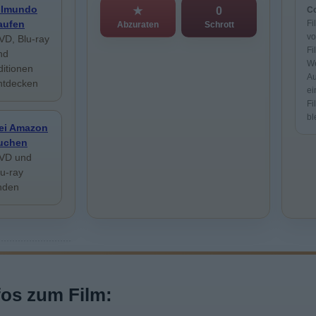
ilmundo
★
0
Co
aufen
Fi
Abzuraten
Schrott
vo
VD, Blu-ray
Fi
nd
We
ditionen
Au
ntdecken
ei
Fi
bl
ei Amazon
uchen
VD und
lu-ray
inden
fos zum Film: