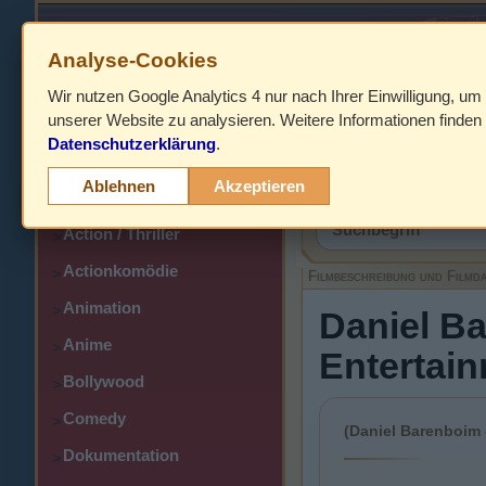
Analyse-Cookies
Wir nutzen Google Analytics 4 nur nach Ihrer Einwilligung, um
HOME
unserer Website zu analysieren. Weitere Informationen finden 
Datenschutzerklärung
.
Abenteuer
>
Filmbeschreibung,
Ablehnen
Akzeptieren
Action
>
Action / Thriller
>
Actionkomödie
>
Filmbeschreibung und Filmd
Animation
>
Daniel Ba
Anime
>
Entertai
Bollywood
>
Comedy
>
(Daniel Barenboim 
Dokumentation
>