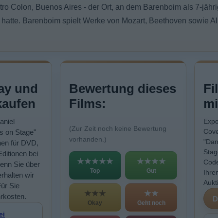
ro Colon, Buenos Aires - der Ort, an dem Barenboim als 7-jähri
itt hatte. Barenboim spielt Werke von Mozart, Beethoven sowie 
ay und
Bewertung dieses
Fi
kaufen
Films:
mi
aniel
Expo
(Zur Zeit noch keine Bewertung
Cove
s on Stage"
vorhanden.)
"Dan
nen für DVD,
Stag
Editionen bei
★★★★★
★★★★
Code
enn Sie über
Top
Gut
Ihre
rhalten wir
Aukt
Für Sie
★★★
★★
rkosten.
Okay
Geht noch
ei