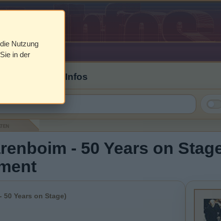
 die Nutzung
Sie in der
 Cover & DVD Infos
aten
renboim - 50 Years on Stage
nment
- 50 Years on Stage)