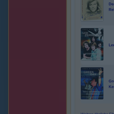
De
Re
Led
Gr
Ke