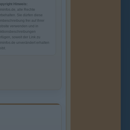
pyright Hinweis:
lminfos.de, alle Rechte
rbehalten. Sie dürfen diese
lmbeschreibung frei auf Ihrer
bsite verwenden und in
ktionsbeschreibungen
nfügen, soweit der Link zu
lminfos.de unverändert erhalten
eibt.