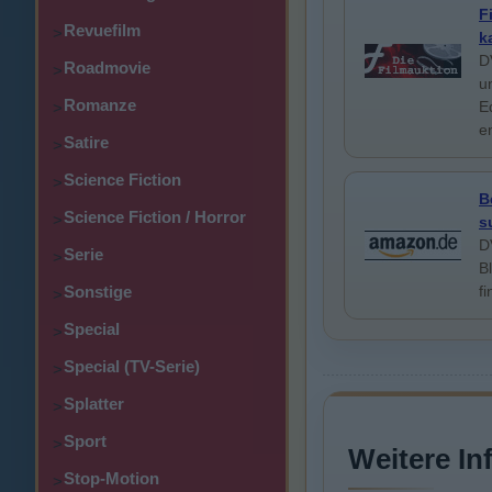
F
Revuefilm
>
k
D
Roadmovie
>
u
Romanze
E
>
e
Satire
>
Science Fiction
>
B
Science Fiction / Horror
>
s
D
Serie
>
B
Sonstige
f
>
Special
>
Special (TV-Serie)
>
Splatter
>
Sport
>
Weitere In
Stop-Motion
>