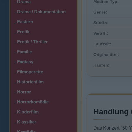
Drama
Medien-Typ:
>
Drama / Dokumentation
Genre:
>
Eastern
>
Studio:
Erotik
>
Veröff.:
Erotik / Thriller
>
Laufzeit:
Familie
>
Originaltitel:
Fantasy
>
Kaufen:
Filmoperette
>
Historienfilm
>
Horror
>
Horrorkomödie
>
Handlung 
Kinderfilm
>
Klassiker
>
Das Konzert "50 Y
Komödie