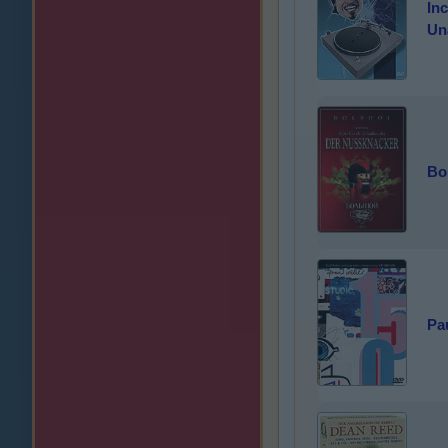
In
Un
Bo
Pau