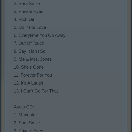
2. Sara Smile
3. Private Eyes
4. Rich Girl
5. Do If For Love
6. Everytime You Go Away
7. Out Of Touch
8. Say It Isn't So
9. Me & Mrs. Jones
10. She's Gone
11. Forever For You
12. It's A Laugh
13. I Can't Go For That
Audio-CD:
1. Maneater
2. Sara Smile
3. Private Eyes