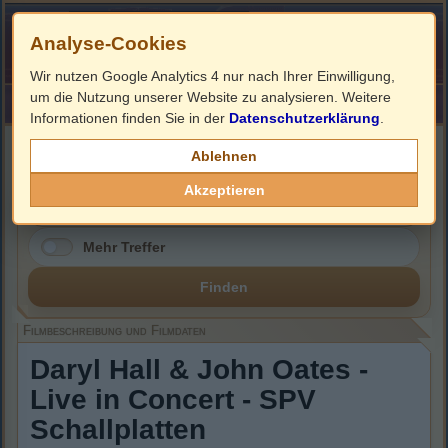
Analyse-Cookies
Wir nutzen Google Analytics 4 nur nach Ihrer Einwilligung,
um die Nutzung unserer Website zu analysieren. Weitere
HOME
Impressum
Links
Informationen finden Sie in der
Datenschutzerklärung
.
Filmbeschreibung, Cover & DVD Infos
Ablehnen
Akzeptieren
Mehr Treffer
Finden
Filmbeschreibung und Filmdaten
Daryl Hall & John Oates -
Live in Concert - SPV
Schallplatten