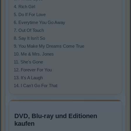
4. Rich Girl
5. Do If For Love
6. Everytime You Go Away
7. Out Of Touch
8. Say It Isn't So
9. You Make My Dreams Come True
10. Me & Mrs. Jones
11. She's Gone
12. Forever For You
13. It's A Laugh
14. I Can't Go For That
DVD, Blu-ray und Editionen
kaufen