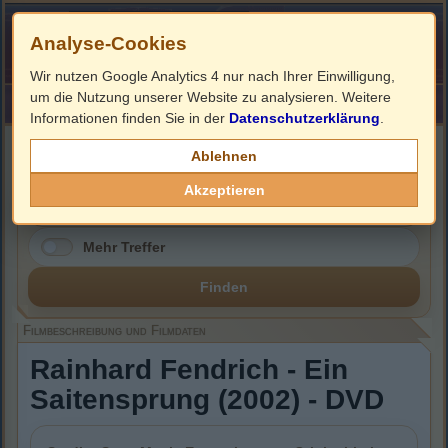
Analyse-Cookies
Wir nutzen Google Analytics 4 nur nach Ihrer Einwilligung,
um die Nutzung unserer Website zu analysieren. Weitere
HOME
Impressum
Links
Informationen finden Sie in der
Datenschutzerklärung
.
Filmbeschreibung, Cover & DVD Infos
Ablehnen
Akzeptieren
Mehr Treffer
Finden
Filmbeschreibung und Filmdaten
Rainhard Fendrich - Ein
Saitensprung (2002) - DVD