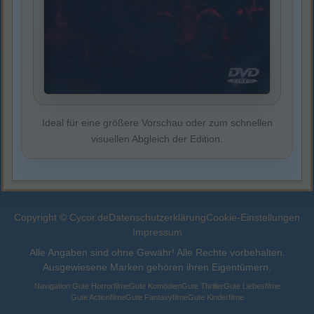
Ideal für eine größere Vorschau oder zum schnellen
visuellen Abgleich der Edition.
Copyright © Cycor.de
Datenschutzerklärung
Cookie-Einstellungen
Impressum
Alle Angaben sind ohne Gewähr! Alle Rechte vorbehalten.
Ausgewiesene Marken gehören ihren Eigentümern.
Navigation:
Gute Horrorfilme
Gute Komödien
Gute Thriller
Gute Liebesfilme
Gute Actionfilme
Gute Fantasyfilme
Gute Kinderfilme