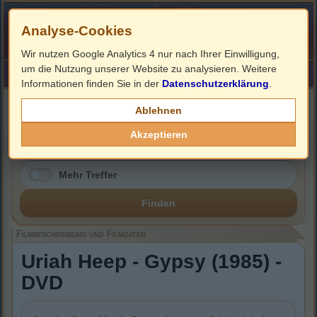
Analyse-Cookies
Wir nutzen Google Analytics 4 nur nach Ihrer Einwilligung,
um die Nutzung unserer Website zu analysieren. Weitere
HOME
Impressum
Links
Informationen finden Sie in der
Datenschutzerklärung
.
Filmbeschreibung, Cover & DVD Infos
Ablehnen
Akzeptieren
Mehr Treffer
Finden
Filmbeschreibung und Filmdaten
Uriah Heep - Gypsy (1985) -
DVD