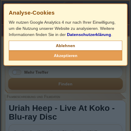
Analyse-Cookies
Wir nutzen Google Analytics 4 nur nach Ihrer Einwilligung,
um die Nutzung unserer Website zu analysieren. Weitere
HOME
Impressum
Links
Informationen finden Sie in der
Datenschutzerklärung
.
Filmbeschreibung, Cover & Blu-ray Infos
Ablehnen
Akzeptieren
Mehr Treffer
Finden
Filmbeschreibung und Filmdaten
Uriah Heep - Live At Koko -
Blu-ray Disc