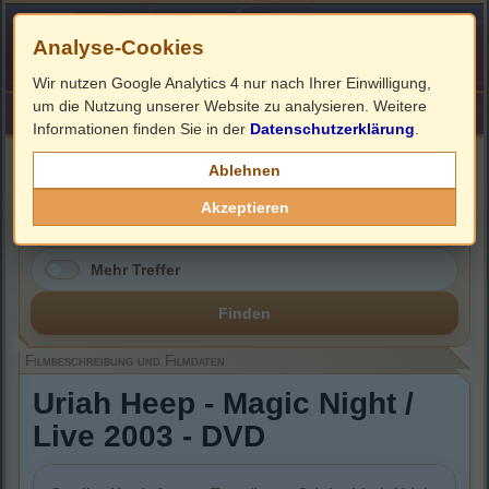
Analyse-Cookies
Wir nutzen Google Analytics 4 nur nach Ihrer Einwilligung,
um die Nutzung unserer Website zu analysieren. Weitere
HOME
Impressum
Links
Informationen finden Sie in der
Datenschutzerklärung
.
Filmbeschreibung, Cover & DVD Infos
Ablehnen
Akzeptieren
Mehr Treffer
Finden
Filmbeschreibung und Filmdaten
Uriah Heep - Magic Night /
Live 2003 - DVD