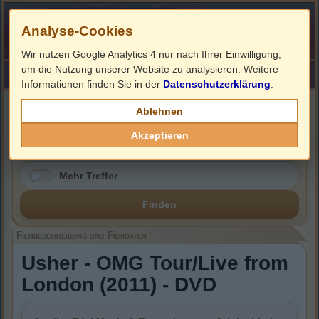
Analyse-Cookies
Wir nutzen Google Analytics 4 nur nach Ihrer Einwilligung,
um die Nutzung unserer Website zu analysieren. Weitere
HOME
Impressum
Links
Informationen finden Sie in der
Datenschutzerklärung
.
Filmbeschreibung, Cover & DVD Infos
Ablehnen
Akzeptieren
Mehr Treffer
Finden
Filmbeschreibung und Filmdaten
Usher - OMG Tour/Live from
London (2011) - DVD