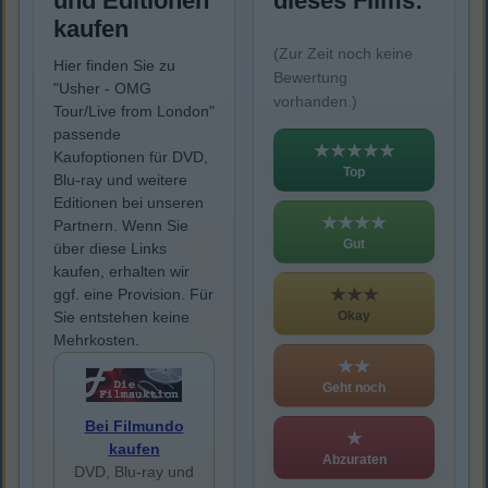
und Editionen
dieses Films:
kaufen
(Zur Zeit noch keine
Hier finden Sie zu
Bewertung
"Usher - OMG
vorhanden.)
Tour/Live from London"
passende
★★★★★
Kaufoptionen für DVD,
Top
Blu-ray und weitere
Editionen bei unseren
★★★★
Partnern. Wenn Sie
Gut
über diese Links
kaufen, erhalten wir
★★★
ggf. eine Provision. Für
Okay
Sie entstehen keine
Mehrkosten.
★★
Geht noch
Bei Filmundo
★
kaufen
Abzuraten
DVD, Blu-ray und