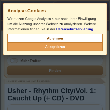
Analyse-Cookies
Wir nutzen Google Analytics 4 nur nach Ihrer Einwilligung,
um die Nutzung unserer Website zu analysieren. Weitere
HOME
Impressum
Links
Informationen finden Sie in der
Datenschutzerklärung
.
Filmbeschreibung, Cover & DVD Infos
Ablehnen
Akzeptieren
Mehr Treffer
Finden
Filmbeschreibung und Filmdaten
Usher - Rhythm City/Vol. 1:
Caucht Up (+ CD) - DVD