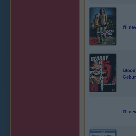
I'll n
Bloody
Gebur
I'll n