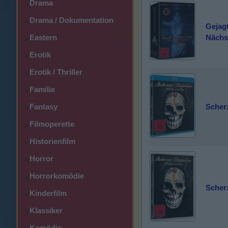
Drama
>
Drama / Dokumentation
>
Gejagt
Nächst
Eastern
>
Erotik
>
Erotik / Thriller
>
Familie
>
Fantasy
Scher
>
Filmoperette
>
Historienfilm
>
Horror
>
Horrorkomödie
>
Scher
Kinderfilm
>
Klassiker
>
Komödie