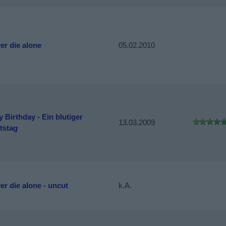
ever die alone
05.02.2010
 Birthday - Ein blutiger
13.03.2009
tstag
ever die alone - uncut
k.A.