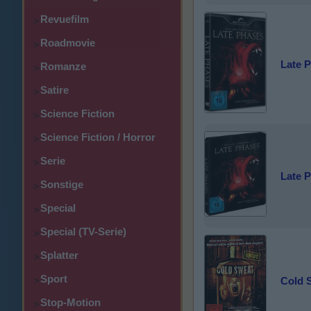
Revuefilm
>
Roadmovie
>
Late 
Romanze
>
Satire
>
Science Fiction
>
Science Fiction / Horror
>
Serie
>
Late P
Sonstige
>
Special
>
Special (TV-Serie)
>
Splatter
>
Sport
>
Cold 
Stop-Motion
>