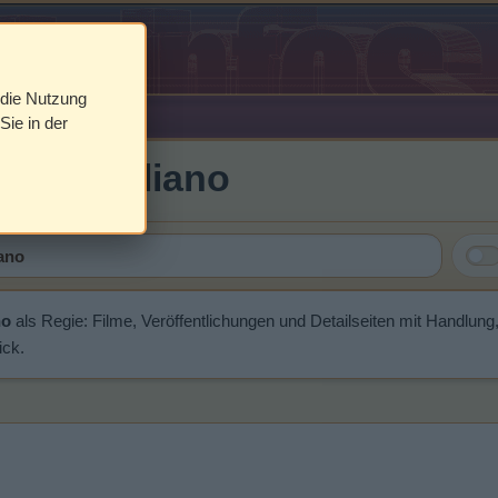
 die Nutzung
Sie in der
rcia Bogliano
no
als Regie: Filme, Veröffentlichungen und Detailseiten mit Handlun
ick.