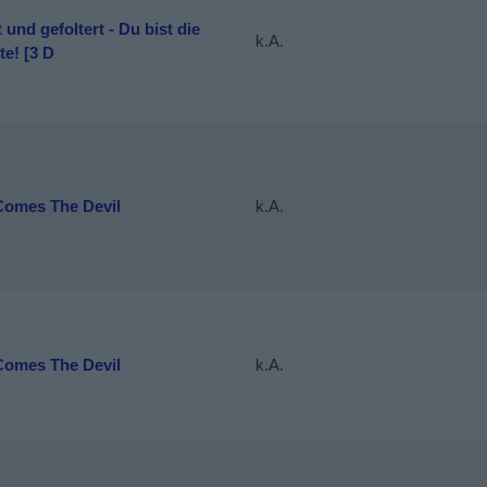
 und gefoltert - Du bist die
k.A.
e! [3 D
Comes The Devil
k.A.
Comes The Devil
k.A.