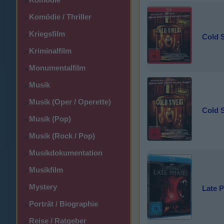
>
Komödie / Thriller
>
Kriegsfilm
>
Cold 
Kriminalfilm
>
Monumentalfilm
>
Musik
>
Musik (Oper / Operette)
>
Cold 
Musik (Pop)
>
Musik (Rock / Pop)
>
Musikdokumentation
>
Musikfilm
>
Mystery
Late 
>
Porträt / Biographie
>
Reise / Ratgeber
>