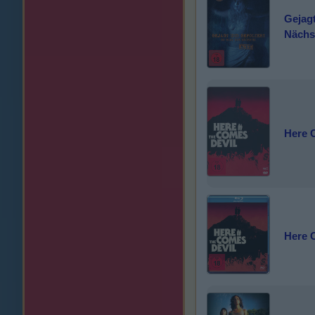
Gejagt
Nächst
Here 
Here 