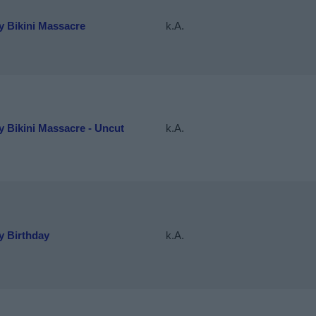
y Bikini Massacre
k.A.
 Bikini Massacre - Uncut
k.A.
y Birthday
k.A.