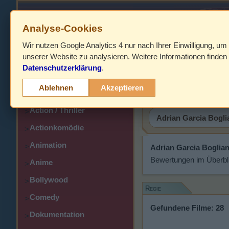
Analyse-Cookies
Wir nutzen Google Analytics 4 nur nach Ihrer Einwilligung, um
HOME
unserer Website zu analysieren. Weitere Informationen finden 
Datenschutzerklärung
.
Abenteuer
Adrian Ga
>
Ablehnen
Akzeptieren
Action
>
Action / Thriller
>
Actionkomödie
>
Animation
>
Adrian Garcia Boglia
Bewertungen im Überbl
Anime
>
Bollywood
>
Regie
Comedy
>
Gefundene Filme: 28
Dokumentation
>