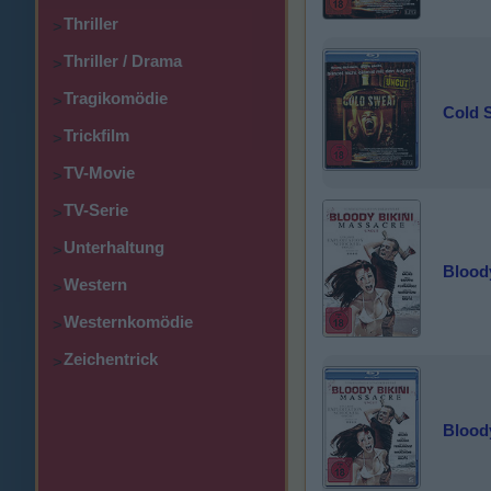
Thriller
>
Thriller / Drama
>
Tragikomödie
>
Cold 
Trickfilm
>
TV-Movie
>
TV-Serie
>
Unterhaltung
>
Bloody
Western
>
Westernkomödie
>
Zeichentrick
>
Bloody