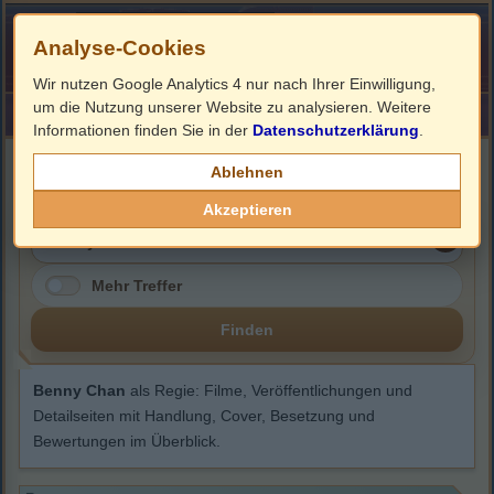
Analyse-Cookies
Wir nutzen Google Analytics 4 nur nach Ihrer Einwilligung,
um die Nutzung unserer Website zu analysieren. Weitere
HOME
Impressum
Links
Informationen finden Sie in der
Datenschutzerklärung
.
Benny Chan
Ablehnen
Akzeptieren
Mehr Treffer
Finden
Benny Chan
als Regie: Filme, Veröffentlichungen und
Detailseiten mit Handlung, Cover, Besetzung und
Bewertungen im Überblick.