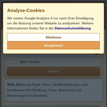
Analyse-Cookies
Wir nutzen Google Analytics 4 nur nach Ihrer Einwilligung,
um die Nutzung unserer Website zu analysieren. Weitere
HOME
Impressum
Links
Informationen finden Sie in der
Datenschutzerklärung
.
Billie Eilish
Ablehnen
Akzeptieren
Mehr Treffer
Finden
Billie Eilish
als Regie: Filme, Veröffentlichungen und
Detailseiten mit Handlung, Cover, Besetzung und
Bewertungen im Überblick.