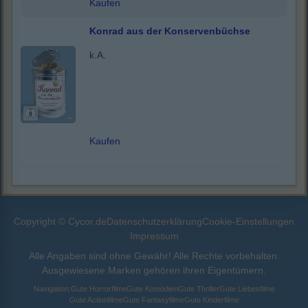
Kaufen
Konrad aus der Konservenbüchse
k.A.
Kaufen
Copyright © Cycor.de
Datenschutzerklärung
Cookie-Einstellungen
Impressum
Alle Angaben sind ohne Gewähr! Alle Rechte vorbehalten.
Ausgewiesene Marken gehören ihren Eigentümern.
Navigation:
Gute Horrorfilme
Gute Komödien
Gute Thriller
Gute Liebesfilme
Gute Actionfilme
Gute Fantasyfilme
Gute Kinderfilme