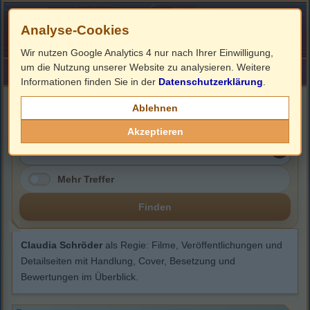
Analyse-Cookies
Wir nutzen Google Analytics 4 nur nach Ihrer Einwilligung,
um die Nutzung unserer Website zu analysieren. Weitere
HOME
Impressum
Links
Informationen finden Sie in der
Datenschutzerklärung
.
Claudia Schröder
Ablehnen
Akzeptieren
Mehr Treffer
Finden
Claudia Schröder
als Regie: Filme, Veröffentlichungen und
Detailseiten mit Handlung, Cover, Besetzung und
Bewertungen im Überblick.