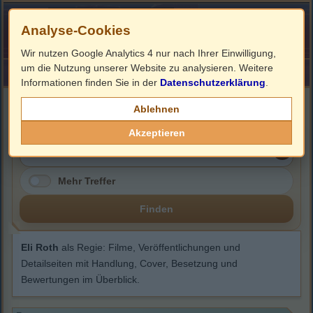
Analyse-Cookies
Wir nutzen Google Analytics 4 nur nach Ihrer Einwilligung,
um die Nutzung unserer Website zu analysieren. Weitere
HOME
Impressum
Links
Informationen finden Sie in der
Datenschutzerklärung
.
Eli Roth
Ablehnen
Akzeptieren
Mehr Treffer
Finden
Eli Roth
als Regie: Filme, Veröffentlichungen und
Detailseiten mit Handlung, Cover, Besetzung und
Bewertungen im Überblick.