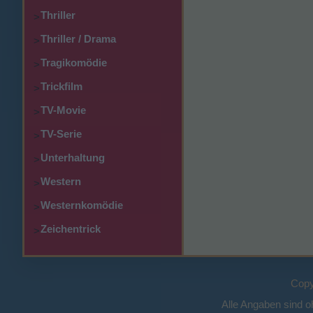
Thriller
>
Thriller / Drama
>
Tragikomödie
>
Trickfilm
>
TV-Movie
>
TV-Serie
>
Unterhaltung
>
Western
>
Westernkomödie
>
Zeichentrick
>
Copy
Alle Angaben sind 