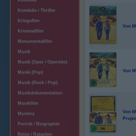
>
Komödie / Thriller
>
Kriegsfilm
>
Von M
Kriminalfilm
>
Monumentalfilm
>
Musik
>
Musik (Oper / Operette)
>
Von M
Musik (Pop)
>
Musik (Rock / Pop)
>
Musikdokumentation
>
Musikfilm
>
Von M
Mystery
>
Projec
Porträt / Biographie
>
Reise / Ratgeber
>