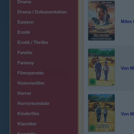
Drama
>
Drama / Dokumentation
>
Miles
Eastern
>
Erotik
>
Erotik / Thriller
>
Familie
>
Fantasy
>
Von M
Filmoperette
>
Historienfilm
>
Horror
>
Horrorkomödie
>
Kinderfilm
Von M
>
Klassiker
>
Komödie