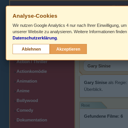
Analyse-Cookies
Wir nutzen Google Analytics 4 nur nach Ihrer Einwilligung, um
HOME
unserer Website zu analysieren. Weitere Informationen finden 
Datenschutzerklärung
.
Abenteuer
Gary Sinis
>
Ablehnen
Akzeptieren
Action
>
Action / Thriller
>
Actionkomödie
>
Animation
>
Gary Sinise
als Regie:
Überblick.
Anime
>
Bollywood
>
Regie
Comedy
>
Gefundene Filme: 6
Dokumentation
>