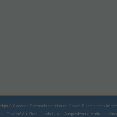
right © Cycor.de
-
Datenschutzerklärung
-
Cookie-Einstellungen
-
Impre
ohne Gewähr! Alle Rechte vorbehalten. Ausgewiesene Marken gehören