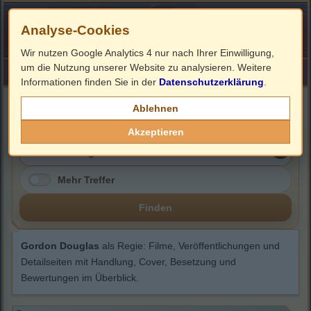
Analyse-Cookies
Wir nutzen Google Analytics 4 nur nach Ihrer Einwilligung,
um die Nutzung unserer Website zu analysieren. Weitere
HOME
Impressum
Links
Informationen finden Sie in der
Datenschutzerklärung
.
Gordon Douglas
Ablehnen
Akzeptieren
Mehr Treffer
Finden
Gordon Douglas
als Regie: Filme, Veröffentlichungen und
Detailseiten mit Handlung, Cover, Besetzung und
Bewertungen im Überblick.