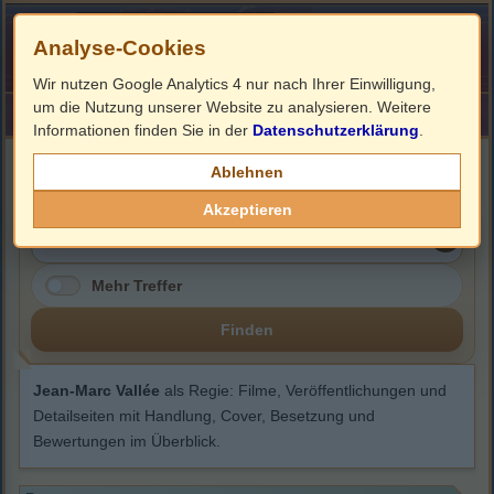
Analyse-Cookies
Wir nutzen Google Analytics 4 nur nach Ihrer Einwilligung,
um die Nutzung unserer Website zu analysieren. Weitere
HOME
Impressum
Links
Informationen finden Sie in der
Datenschutzerklärung
.
Jean-Marc Vallée
Ablehnen
Akzeptieren
Mehr Treffer
Finden
Jean-Marc Vallée
als Regie: Filme, Veröffentlichungen und
Detailseiten mit Handlung, Cover, Besetzung und
Bewertungen im Überblick.