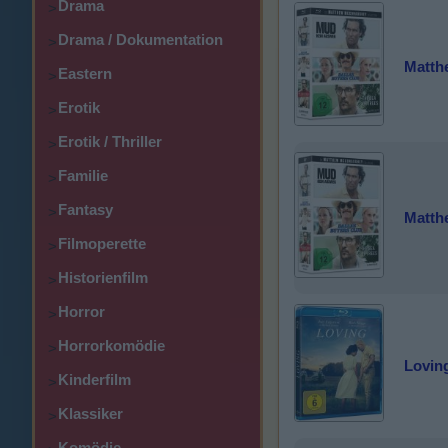
Drama
>
Drama / Dokumentation
>
Matth
Eastern
>
Erotik
>
Erotik / Thriller
>
Familie
>
Fantasy
>
Matth
Filmoperette
>
Historienfilm
>
Horror
>
Horrorkomödie
>
Lovin
Kinderfilm
>
Klassiker
>
Komödie