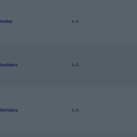
helter
k.A.
keriders
k.A.
keriders
k.A.