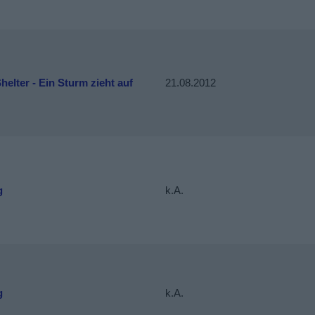
helter - Ein Sturm zieht auf
21.08.2012
g
k.A.
g
k.A.