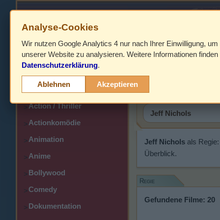
Analyse-Cookies
Wir nutzen Google Analytics 4 nur nach Ihrer Einwilligung, um
HOME
unserer Website zu analysieren. Weitere Informationen finden 
Datenschutzerklärung
.
Abenteuer
Jeff Nicho
>
Ablehnen
Akzeptieren
Action
>
Action / Thriller
>
Actionkomödie
>
Animation
>
Jeff Nichols
als Regie:
Überblick.
Anime
>
Bollywood
>
Regie
Comedy
>
Gefundene Filme: 20
Dokumentation
>