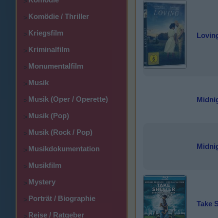
>
Komödie / Thriller
>
Kriegsfilm
>
Lovin
Kriminalfilm
>
Monumentalfilm
>
Musik
>
Musik (Oper / Operette)
Midnig
>
Musik (Pop)
>
Musik (Rock / Pop)
>
Midnig
Musikdokumentation
>
Musikfilm
>
Mystery
>
Porträt / Biographie
>
Take S
Reise / Ratgeber
>