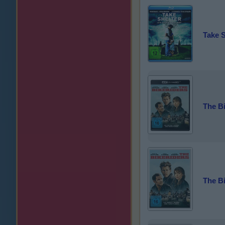
Take S
The Bi
The Bi