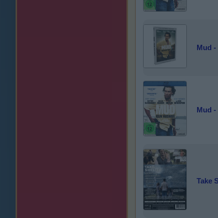
Mud -
Mud -
Take S