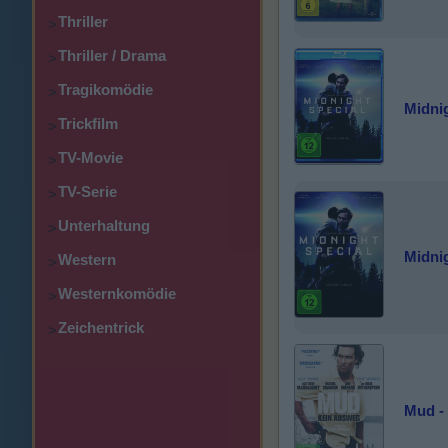
Thriller
>
Thriller / Drama
>
Tragikomödie
>
Midnig
Trickfilm
>
TV-Movie
>
TV-Serie
>
Unterhaltung
>
Midnig
Western
>
Westernkomödie
>
Zeichentrick
>
Mud -