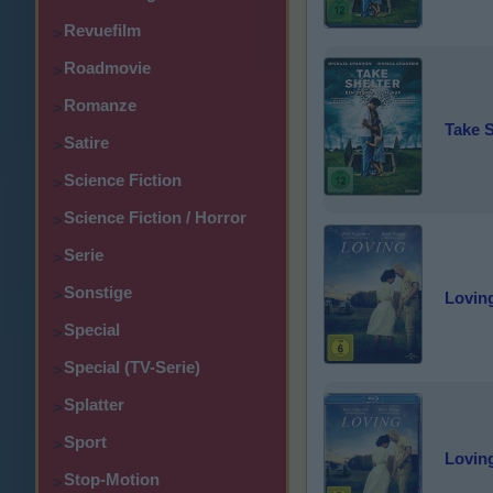
Revuefilm
>
Roadmovie
>
Romanze
>
Take S
Satire
>
Science Fiction
>
Science Fiction / Horror
>
Serie
>
Sonstige
>
Lovin
Special
>
Special (TV-Serie)
>
Splatter
>
Sport
>
Lovin
Stop-Motion
>