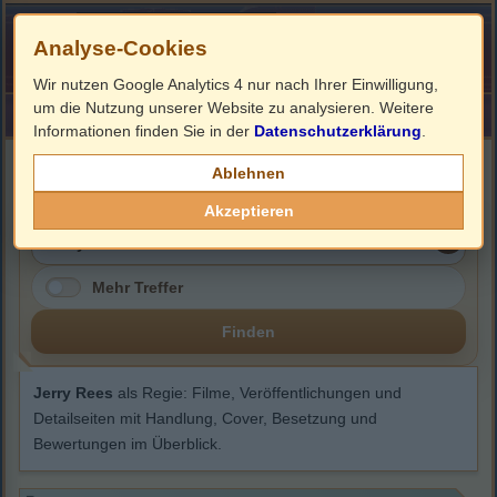
Analyse-Cookies
Wir nutzen Google Analytics 4 nur nach Ihrer Einwilligung,
um die Nutzung unserer Website zu analysieren. Weitere
HOME
Impressum
Links
Informationen finden Sie in der
Datenschutzerklärung
.
Jerry Rees
Ablehnen
Akzeptieren
Mehr Treffer
Finden
Jerry Rees
als Regie: Filme, Veröffentlichungen und
Detailseiten mit Handlung, Cover, Besetzung und
Bewertungen im Überblick.